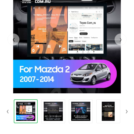
‹
›
‹
›