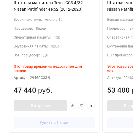
Штатная магнитола Teyes CC3 4/32
Штатная магн
Nissan Pathfinder 4 R52 (2012-2020) F1
Nissan Pathfi
Версия системы:
Android 10
Версия систем
Процессор:
8ядер
Процессор:
8
Оперативная память:
4Gb
Оперативная п
Внутренняя память:
32Gb
Внутренняя па
DSP процессор:
Да
DSP процессор
Этот товар временно недоступен для
Этот товар в
заказа
заказа
Артикул:
2946CC33-9
Артикул:
2946
47 440
53 400
руб.
В корзину
В ко
Купить в 1 клик