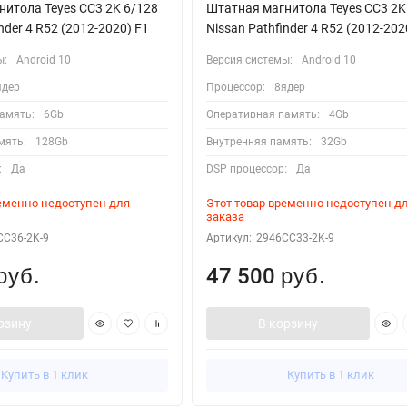
итола Teyes CC3 2K 6/128
Штатная магнитола Teyes CC3 2K
nder 4 R52 (2012-2020) F1
Nissan Pathfinder 4 R52 (2012-202
ы:
Android 10
Версия системы:
Android 10
ядер
Процессор:
8ядер
амять:
6Gb
Оперативная память:
4Gb
мять:
128Gb
Внутренняя память:
32Gb
:
Да
DSP процессор:
Да
ременно недоступен для
Этот товар временно недоступен д
заказа
CC36-2K-9
Артикул:
2946CC33-2K-9
47 500
руб.
руб.
рзину
В корзину
Купить в 1 клик
Купить в 1 клик