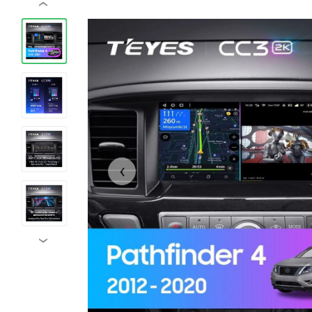
‹
‹
›