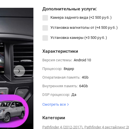
Дополнительные услуги:
Камера заднего вида (+
2 500
)
руб.
Установка магнитолы от (+
4 500
)
руб.
Установка камеры (+
3 500
)
руб.
Характеристики
Версия системы:
Android 10
›
Процессор:
8ядер
Оперативная память:
4Gb
Внутренняя память:
64Gb
DSP процессор:
Да
Смотреть все
Категории
,
Pathfinder 4 (2012-2017)
Pathfinder 4 рестайлинг 