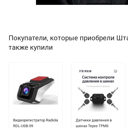
Покупатели, которые приобрели Штатн
также купили
Видеорегистратор Radiola
Датчики давления в
RDL-USB-09
шинах Teyes TPMS