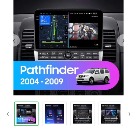
‹
›
‹
›