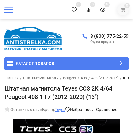
0
0
0
0
8 (800) 775-22-59
Отдел продаж
КАТАЛОГ ТОВАРОВ
Главная
/
Штатные магнитолы
/
Peugeot
/
408
/
408 (2012-2017)
/
Штатн
Штатная магнитола Teyes CC3 2K 4/64
Peugeot 408 1 T7 (2012-2020) (13")
Оставить отзыв
Бренд:
Teyes
Избранное
Сравнение