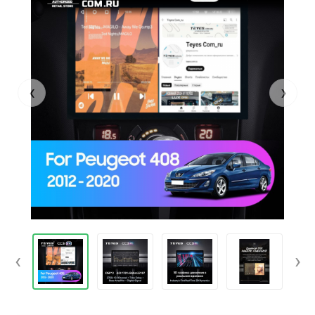
‹
›
‹
›