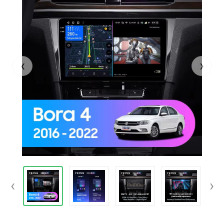
‹
›
‹
›