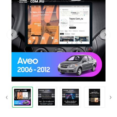
‹
›
‹
›