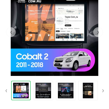
‹
›
‹
›