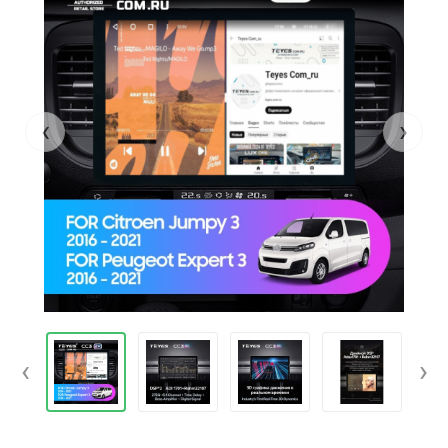
‹
›
‹
›