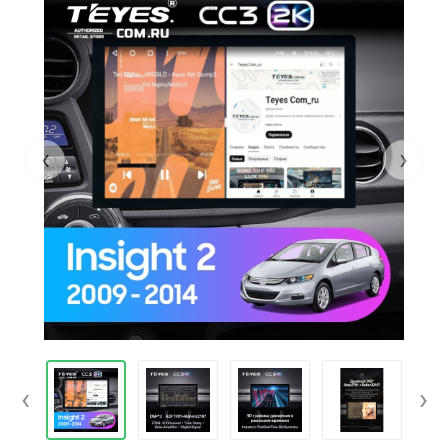
‹
›
‹
›