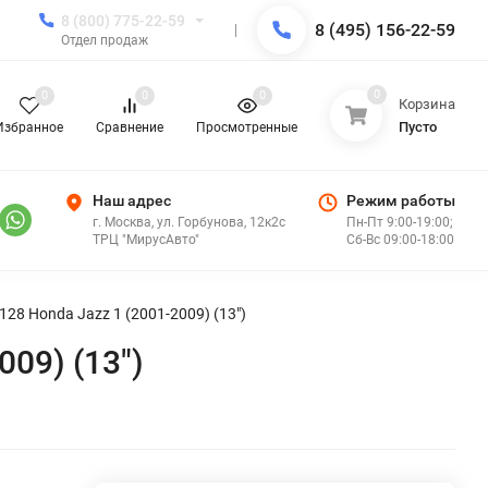
8 (800) 775-22-59
8 (495) 156-22-59
Отдел продаж
0
0
0
0
Корзина
Пусто
Избранное
Сравнение
Просмотренные
Наш адрес
Режим работы
г. Москва, ул. Горбунова, 12к2с
Пн-Пт 9:00-19:00;
ТРЦ "МирусАвто"
Сб-Вс 09:00-18:00
28 Honda Jazz 1 (2001-2009) (13")
09) (13")