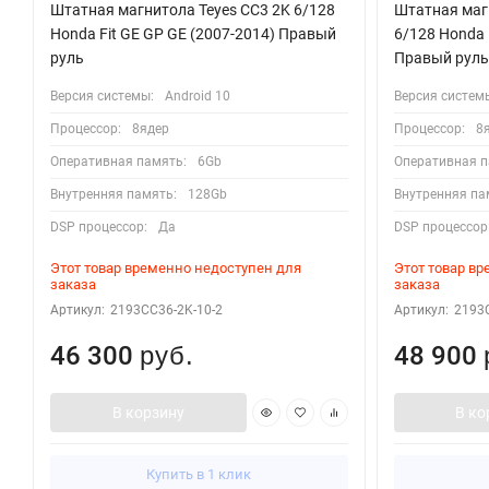
Штатная магнитола Teyes CC3 2K 6/128
Штатная магн
Honda Fit GE GP GE (2007-2014) Правый
6/128 Honda 
руль
Правый руль 
Версия системы:
Android 10
Версия систем
Процессор:
8ядер
Процессор:
8
Оперативная память:
6Gb
Оперативная п
Внутренняя память:
128Gb
Внутренняя па
DSP процессор:
Да
DSP процессор
Этот товар временно недоступен для
Этот товар в
заказа
заказа
Артикул:
2193CC36-2K-10-2
Артикул:
2193
46 300
48 900
руб.
В корзину
В ко
Купить в 1 клик