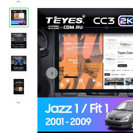
‹
‹
›