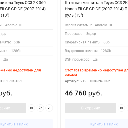
итола Teyes CC3 2K 360
Штатная магнитола Teyes CC3 2K
Fit GE GP GE (2007-2014)
Honda Fit GE GP GE (2007-2014) 
(13")
руль (13")
ы:
Android 10
Версия системы:
Android 10
ядер
Процессор:
8ядер
амять:
6Gb
Оперативная память:
6Gb
мять:
128Gb
Внутренняя память:
128Gb
:
Да
DSP процессор:
Да
ременно недоступен для
Этот товар временно недоступен д
заказа
CC360-2K-13-2
Артикул:
2193CC36-2K-13-2
46 760
руб.
руб.
рзину
В корзину
Купить в 1 клик
Купить в 1 клик