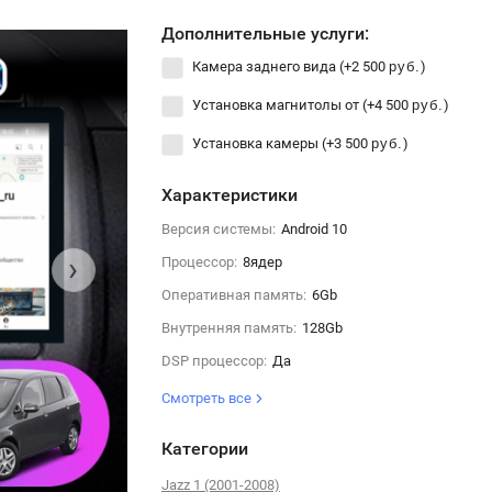
Дополнительные услуги:
Камера заднего вида (+
2 500
)
руб.
Установка магнитолы от (+
4 500
)
руб.
Установка камеры (+
3 500
)
руб.
Характеристики
Версия системы:
Android 10
›
Процессор:
8ядер
Оперативная память:
6Gb
Внутренняя память:
128Gb
DSP процессор:
Да
Смотреть все
Категории
Jazz 1 (2001-2008)