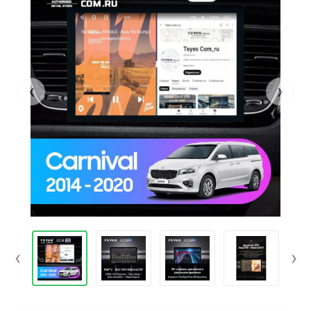
‹
›
‹
›