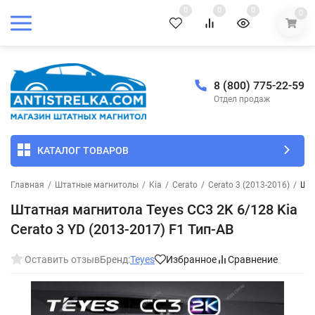
0
0
0
0
8 (800) 775-22-59
Отдел продаж
КАТАЛОГ ТОВАРОВ
Главная
/
Штатные магнитолы
/
Kia
/
Cerato
/
Cerato 3 (2013-2016)
/
Шта
Штатная магнитола Teyes CC3 2K 6/128 Kia
Cerato 3 YD (2013-2017) F1 Тип-AB
Оставить отзыв
Бренд:
Teyes
Избранное
Сравнение