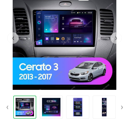
‹
›
‹
›