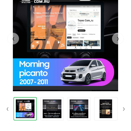
‹
›
‹
›