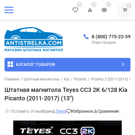
0
0
0
0
8 (800) 775-22-59
Отдел продаж
КАТАЛОГ ТОВАРОВ
Главная
/
Штатные магнитолы
/
Kia
/
Picanto
/
Picanto 2 (2011-2015)
/
Ш
Штатная магнитола Teyes CC3 2K 6/128 Kia
Picanto (2011-2017) (13")
Оставить отзыв
Бренд:
Teyes
Избранное
Сравнение