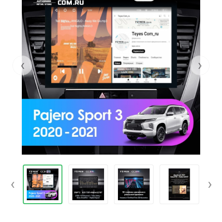
‹
›
‹
›