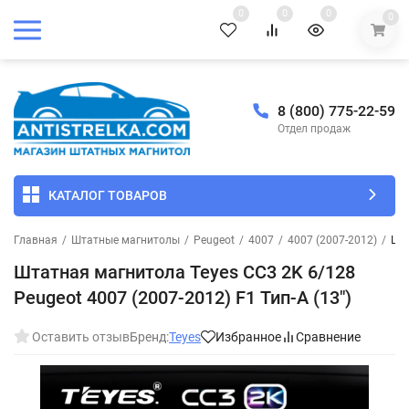
0
0
0
0
8 (800) 775-22-59
Отдел продаж
КАТАЛОГ ТОВАРОВ
Главная
/
Штатные магнитолы
/
Peugeot
/
4007
/
4007 (2007-2012)
/
Шта
Штатная магнитола Teyes CC3 2K 6/128
Peugeot 4007 (2007-2012) F1 Тип-A (13")
Оставить отзыв
Бренд:
Teyes
Избранное
Сравнение