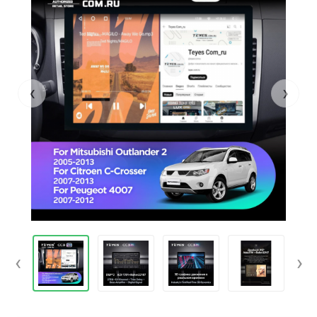
‹
›
‹
›