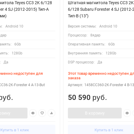
итола Teyes CC3 2K 6/128
Штатная магнитола Teyes CC3 2K
er 4 SJ (2012-2015) Тип-A
6/128 Subaru Forester 4 SJ (2012-
ами)
Тип-B (13")
ы:
Android 10
Версия системы:
Android 10
ядер
Процессор:
8ядер
амять:
6Gb
Оперативная память:
6Gb
мять:
128Gb
Внутренняя память:
128Gb
:
Да
DSP процессор:
Да
ременно недоступен для
Этот товар временно недоступен д
заказа
C36-2K-Forester 4 A-13-But
Артикул:
1458CC360-2K-Forester 4 B-1
50 590
руб.
руб.
рзину
В корзину
Купить в 1 клик
Купить в 1 клик