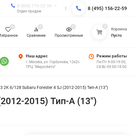
8 (800) 775-22-59
8 (495) 156-22-59
Отдел продаж
0
0
0
0
Корзина
Пусто
Избранное
Сравнение
Просмотренные
Наш адрес
Режим работы
г. Москва, ул. Горбунова, 12к2с
Пн-Пт 9:00-19:00;
ТРЦ "МирусАвто"
Сб-Вс 09:00-18:00
2K 6/128 Subaru Forester 4 SJ (2012-2015) Тип-A (13")
2012-2015) Тип-A (13")