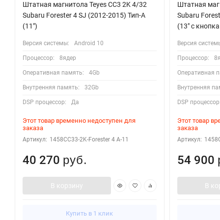
Штатная магнитола Teyes CC3 2K 4/32
Штатная магн
Subaru Forester 4 SJ (2012-2015) Тип-A
Subaru Forest
(11")
(13" с кнопк
Версия системы:
Android 10
Версия систем
Процессор:
8ядер
Процессор:
8
Оперативная память:
4Gb
Оперативная п
Внутренняя память:
32Gb
Внутренняя па
DSP процессор:
Да
DSP процессор
Этот товар временно недоступен для
Этот товар в
заказа
заказа
Артикул:
1458CC33-2K-Forester 4 A-11
Артикул:
1458C
40 270
54 900
руб.
В корзину
В ко
Купить в 1 клик