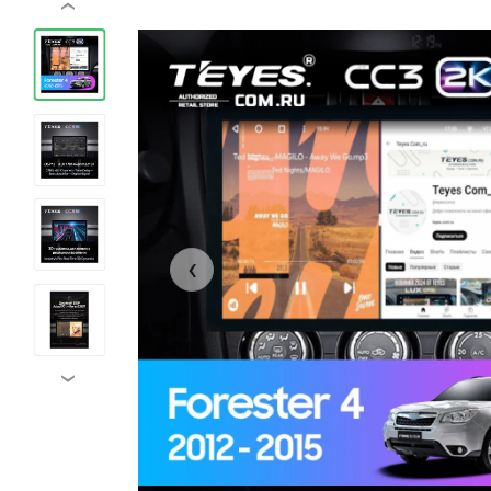
‹
‹
›