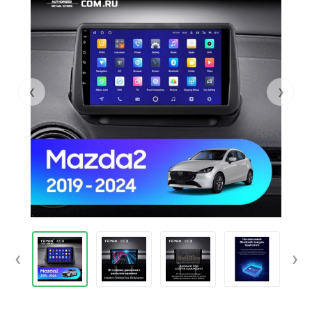
‹
›
‹
›