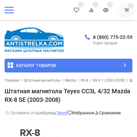
0
0
0
0
8 (800) 775-22-59
Отдел продаж
КАТАЛОГ ТОВАРОВ
Главная
/
Штатные магнитолы
/
Mazda
/
RX-8
/
RX-8 1 (2003-2008)
/
Шта
Штатная магнитола Teyes CC3L 4/32 Mazda
RX-8 SE (2003-2008)
Оставить отзыв
Бренд:
Teyes
Избранное
Сравнение