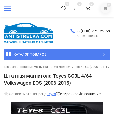
0
0
0
0
8 (800) 775-22-59
Отдел продаж
КАТАЛОГ ТОВАРОВ
Главная
/
Штатные магнитолы
/
Volkswagen
/
Eos
/
EOS (2006-2011)
/
Шт
Штатная магнитола Teyes CC3L 4/64
Volkswagen EOS (2006-2015)
Оставить отзыв
Бренд:
Teyes
Избранное
Сравнение