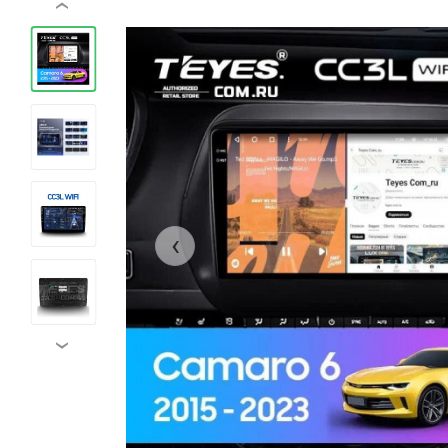
‹
‹
›