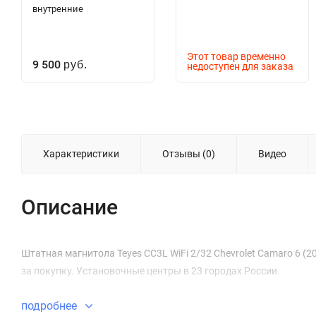
внутренние
Этот товар временно
9 500
руб.
недоступен для заказа
Характеристики
Отзывы (0)
Видео
Описание
Штатная магнитола Teyes CC3L WiFi 2/32 Chevrolet Camaro 6 (2
за покупку. Установочные центры в 23 городах России.
подробнее