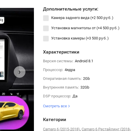
Дополнительные услуги:
Камера заднего вида (+
2 500
)
руб.
Установка магнитолы от (+
4 500
)
руб.
Установка камеры (+
3 500
)
руб.
Характеристики
Версия системы:
Android 8.1
›
Процессор:
4ядра
Оперативная память:
2Gb
Внутренняя память:
32Gb
DSP процессор:
Да
Смотреть все
Категории
,
Camaro 6 (2015-2018)
Camaro 6 Рестайлинг (2018-