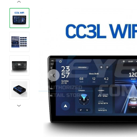
‹
‹
›