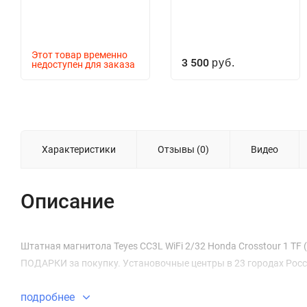
Этот товар временно
3 500
недоступен для заказа
руб.
Характеристики
Отзывы (0)
Видео
Описание
Штатная магнитола Teyes CC3L WiFi 2/32 Honda Crosstour 1 TF (2
ПОДАРКИ за покупку. Установочные центры в 23 городах Росс
подробнее