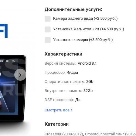
Дополнительные услуги:
Камера заднего вида (+
2 500
)
руб.
Установка магнитолы от (+
4 500
)
руб.
Установка камеры (+
3 500
)
руб.
Характеристики
Версия системы:
Android 8.1
›
Процессор:
4ядра
Оперативная память:
2Gb
Внутренняя память:
32Gb
DSP процессор:
Да
Смотреть все
Категории
,
Crosstour (2009-2012)
Crosstour рестайлинг (2012