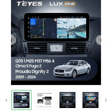
‹
›
‹
›