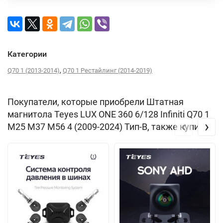
Категории
,
Q70 1 (2013-2014)
Q70 1 Рестайлинг (2014-2019)
Покупатели, которые приобрели Штатная
магнитола Teyes LUX ONE 360 6/128 Infiniti Q70 1
‹
›
M25 M37 M56 4 (2009-2024) Тип-B, также купили