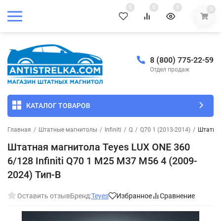
0
0
0
0
8 (800) 775-22-59
Отдел продаж
КАТАЛОГ ТОВАРОВ
Главная
/
Штатные магнитолы
/
Infiniti
/
Q
/
Q70 1 (2013-2014)
/
Штатная
Штатная магнитола Teyes LUX ONE 360
6/128 Infiniti Q70 1 M25 M37 M56 4 (2009-
2024) Тип-B
Оставить отзыв
Бренд:
Teyes
Избранное
Сравнение