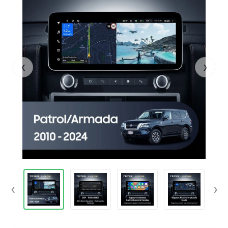
‹
›
‹
›