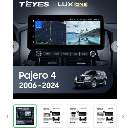
‹
›
‹
›