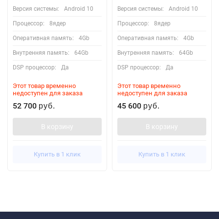
Версия системы:
Android 10
Версия системы:
Android 10
Процессор:
8ядер
Процессор:
8ядер
Оперативная память:
4Gb
Оперативная память:
4Gb
Внутренняя память:
64Gb
Внутренняя память:
64Gb
DSP процессор:
Да
DSP процессор:
Да
Этот товар временно
Этот товар временно
недоступен для заказа
недоступен для заказа
52 700
45 600
руб.
руб.
В корзину
В корзину
Купить в 1 клик
Купить в 1 клик