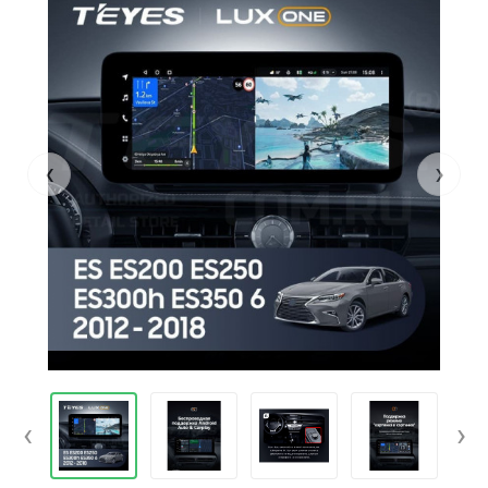
‹
›
‹
›