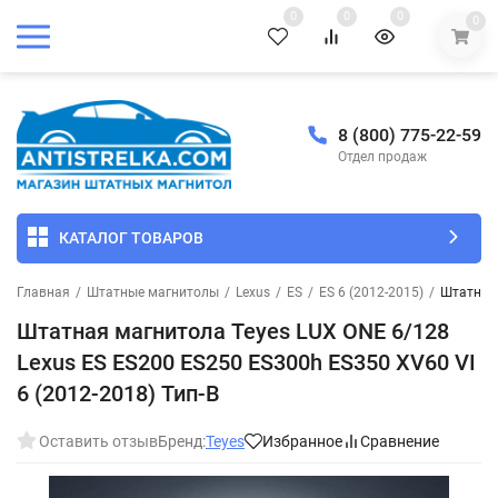
0
0
0
0
8 (800) 775-22-59
Отдел продаж
КАТАЛОГ ТОВАРОВ
Главная
/
Штатные магнитолы
/
Lexus
/
ES
/
ES 6 (2012-2015)
/
Штатная 
Штатная магнитола Teyes LUX ONE 6/128
Lexus ES ES200 ES250 ES300h ES350 XV60 VI
6 (2012-2018) Тип-B
Оставить отзыв
Бренд:
Teyes
Избранное
Сравнение