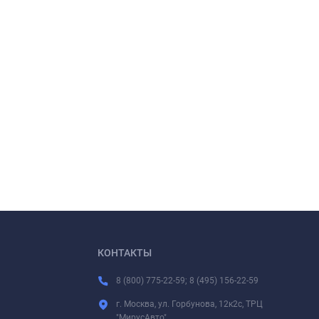
КОНТАКТЫ
8 (800) 775-22-59; 8 (495) 156-22-59
г. Москва, ул. Горбунова, 12к2с, ТРЦ
"МирусАвто"