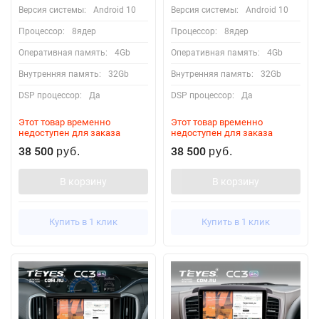
Версия системы:
Android 10
Версия системы:
Android 10
Процессор:
8ядер
Процессор:
8ядер
Оперативная память:
4Gb
Оперативная память:
4Gb
Внутренняя память:
32Gb
Внутренняя память:
32Gb
DSP процессор:
Да
DSP процессор:
Да
Этот товар временно
Этот товар временно
недоступен для заказа
недоступен для заказа
38 500
38 500
руб.
руб.
В корзину
В корзину
Купить в 1 клик
Купить в 1 клик