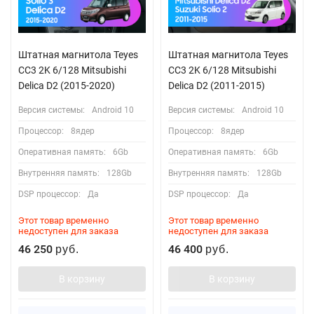
Штатная магнитола Teyes
Штатная магнитола Teyes
CC3 2K 6/128 Mitsubishi
CC3 2K 6/128 Mitsubishi
Delica D2 (2015-2020)
Delica D2 (2011-2015)
Версия системы:
Android 10
Версия системы:
Android 10
Процессор:
8ядер
Процессор:
8ядер
Оперативная память:
6Gb
Оперативная память:
6Gb
Внутренняя память:
128Gb
Внутренняя память:
128Gb
DSP процессор:
Да
DSP процессор:
Да
Этот товар временно
Этот товар временно
недоступен для заказа
недоступен для заказа
46 250
46 400
руб.
руб.
В корзину
В корзину