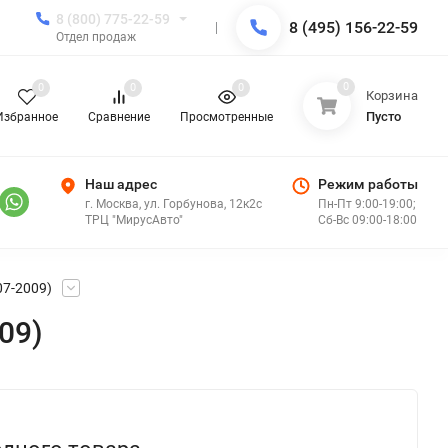
8 (800) 775-22-59
8 (495) 156-22-59
Отдел продаж
0
0
0
0
Корзина
Пусто
Избранное
Сравнение
Просмотренные
Наш адрес
Режим работы
г. Москва, ул. Горбунова, 12к2с
Пн-Пт 9:00-19:00;
ТРЦ "МирусАвто"
Сб-Вс 09:00-18:00
07-2009)
09)