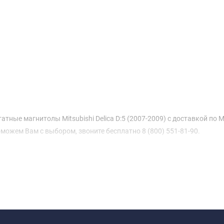
татные магнитолы Mitsubishi Delica D:5 (2007-2009) с доставкой по
можем Вам с выбором, звоните бесплатно 8 (800) 551-81-90.