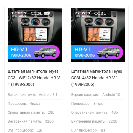
Штатная магнитола Teyes
Штатная магнитола Teyes
CC3L WiFi 2/32 Honda HR-V
CC3L 4/32 Honda HR-V 1
1 (1998-2006)
(1998-2006)
Версия системы:
Android 8.1
Версия системы:
Android 10
Процессор:
4ядра
Процессор:
8ядер
Оперативная память:
2Gb
Оперативная память:
4Gb
Внутренняя память:
32Gb
Внутренняя память:
32Gb
DSP процессор:
Да
DSP процессор:
Да