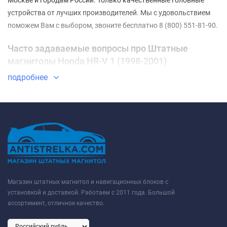
устройства от лучших производителей. Мы с удовольствием
поможем Вам с выбором, звоните бесплатно 8 (800) 551-81-90.
Часто задаваемые вопросы про Штатные
магнитолы Honda HR-V 1 (1998-2001)
подробнее
⇓ Какие Штатные магнитолы Honda HR-V 1 (1998-
2001) самые недорогие?
ТОП-3 недорогих товаров из категории Штатные магнитолы
Honda HR-V 1 (1998-2001) - ✓
Штатная магнитола Teyes CC3L
WiFi 2/32 Honda HR-V 1 (1998-2006)
✓
Штатная магнитола
Teyes CC3L 4/32 Honda HR-V 1 (1998-2006)
✓
Штатная
магнитола Teyes CC3L 4/64 Honda HR-V 1 (1998-2006)
✔ Какие Штатные магнитолы Honda HR-V 1 (1998-
Магазин штатных магнитол и навигационных блоков с
2001) самые популярные в этом году?
установкой и доставкой. Работаем с 2011 года. Большой
ассортимент, отличное качество.
ТОП-3 самых продаваемых товара из категории Штатные
магнитолы Honda HR-V 1 (1998-2001) - ✓
Штатная магнитола