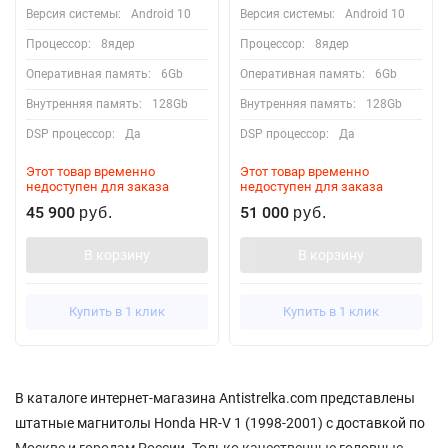
Версия системы:
Android 10
Версия системы:
Android 10
Процессор:
8ядер
Процессор:
8ядер
Оперативная память:
6Gb
Оперативная память:
6Gb
Внутренняя память:
128Gb
Внутренняя память:
128Gb
DSP процессор:
Да
DSP процессор:
Да
Этот товар временно
Этот товар временно
недоступен для заказа
недоступен для заказа
45 900
51 000
руб.
руб.
В корзину
В корзину
Купить в 1 клик
Купить в 1 клик
В каталоге интернет-магазина Antistrelka.com представлены
штатные магнитолы Honda HR-V 1 (1998-2001) с доставкой по
Москве и городам России. Только качественные головные