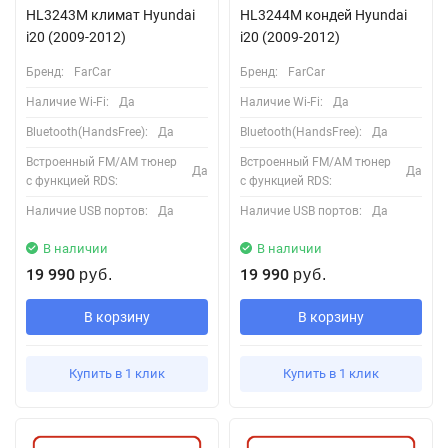
HL3243M климат Hyundai
HL3244M кондей Hyundai
i20 (2009-2012)
i20 (2009-2012)
Бренд:
FarCar
Бренд:
FarCar
Наличие Wi-Fi:
Да
Наличие Wi-Fi:
Да
Bluetooth(HandsFree):
Да
Bluetooth(HandsFree):
Да
Встроенный FM/AM тюнер
Встроенный FM/AM тюнер
Да
Да
с функцией RDS:
с функцией RDS:
Наличие USB портов:
Да
Наличие USB портов:
Да
В наличии
В наличии
19 990
19 990
руб.
руб.
В корзину
В корзину
Купить в 1 клик
Купить в 1 клик