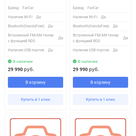
Бренд:
FarCar
Бренд:
FarCar
Наличие Wi-Fi:
Да
Наличие Wi-Fi:
Да
Bluetooth(HandsFree):
Да
Bluetooth(HandsFree):
Да
Встроенный FM/AM тюнер
Встроенный FM/AM тюнер
Да
Да
с функцией RDS:
с функцией RDS:
Наличие USB портов:
Да
Наличие USB портов:
Да
В наличии
В наличии
29 990
29 990
руб.
руб.
В корзину
В корзину
Купить в 1 клик
Купить в 1 клик