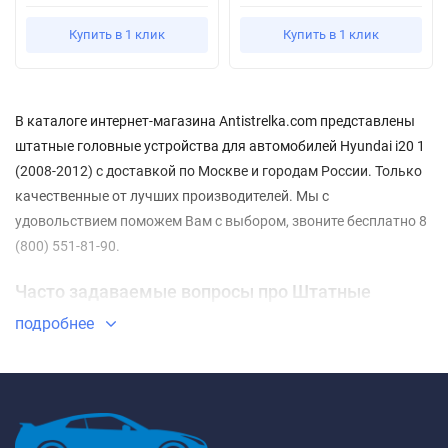
Купить в 1 клик
Купить в 1 клик
В каталоге интернет-магазина Antistrelka.com представлены
штатные головные устройства для автомобилей Hyundai i20 1
(2008-2012) с доставкой по Москве и городам России. Только
качественные от лучших производителей. Мы с
удовольствием поможем Вам с выбором, звоните бесплатно 8
(800) 551-81-90.
Часто задаваемые вопросы про Штатные
магнитолы Hyundai i20 1 (2008-2012)
подробнее
⇓ Какие Штатные магнитолы Hyundai i20 1 (2008-
2012) самые недорогие?
ТОП-3 недорогих товаров из категории Штатные магнитолы
Hyundai i20 1 (2008-2012) - ✓
Штатная магнитола FarCar