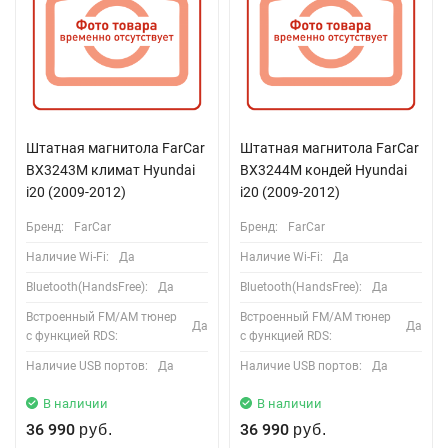
Штатная магнитола FarCar
Штатная магнитола FarCar
BX3243M климат Hyundai
BX3244M кондей Hyundai
i20 (2009-2012)
i20 (2009-2012)
Бренд:
FarCar
Бренд:
FarCar
Наличие Wi-Fi:
Да
Наличие Wi-Fi:
Да
Bluetooth(HandsFree):
Да
Bluetooth(HandsFree):
Да
Встроенный FM/AM тюнер
Встроенный FM/AM тюнер
Да
Да
с функцией RDS:
с функцией RDS:
Наличие USB портов:
Да
Наличие USB портов:
Да
В наличии
В наличии
36 990
36 990
руб.
руб.