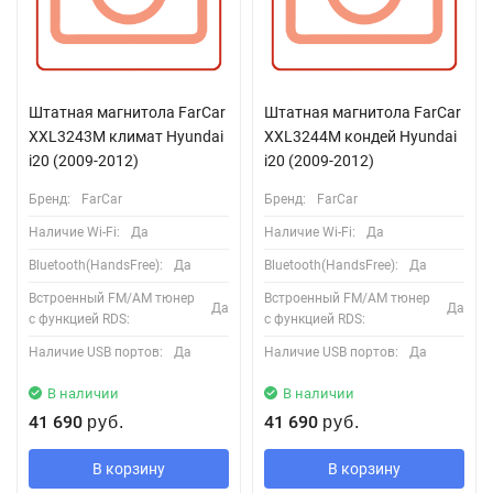
Штатная магнитола FarCar
Штатная магнитола FarCar
XXL3243M климат Hyundai
XXL3244M кондей Hyundai
i20 (2009-2012)
i20 (2009-2012)
Бренд:
FarCar
Бренд:
FarCar
Наличие Wi-Fi:
Да
Наличие Wi-Fi:
Да
Bluetooth(HandsFree):
Да
Bluetooth(HandsFree):
Да
Встроенный FM/AM тюнер
Встроенный FM/AM тюнер
Да
Да
с функцией RDS:
с функцией RDS:
Наличие USB портов:
Да
Наличие USB портов:
Да
В наличии
В наличии
41 690
41 690
руб.
руб.
В корзину
В корзину