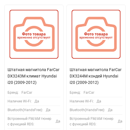
Штатная магнитола FarCar
Штатная магнитола FarCar
DX3243M климат Hyundai
DX3244M кондей Hyundai
i20 (2009-2012)
i20 (2009-2012)
Бренд:
FarCar
Бренд:
FarCar
Наличие Wi-Fi:
Да
Наличие Wi-Fi:
Да
Bluetooth(HandsFree):
Да
Bluetooth(HandsFree):
Да
Встроенный FM/AM тюнер
Встроенный FM/AM тюнер
Да
Да
с функцией RDS:
с функцией RDS: