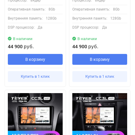
Процессор:
8ядер
Процессор:
8ядер
Оперативная память:
8Gb
Оперативная память:
8Gb
Внутренняя память:
128Gb
Внутренняя память:
128Gb
DSP процессор:
Да
DSP процессор:
Да
В наличии
В наличии
44 900
44 900
руб.
руб.
В корзину
В корзину
Купить в 1 клик
Купить в 1 клик