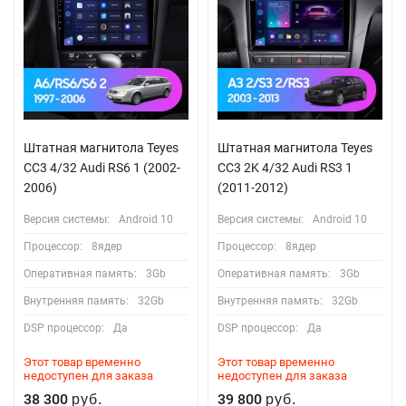
Штатная магнитола Teyes
Штатная магнитола Teyes
CC3 4/32 Audi RS6 1 (2002-
CC3 2K 4/32 Audi RS3 1
2006)
(2011-2012)
Версия системы:
Android 10
Версия системы:
Android 10
Процессор:
8ядер
Процессор:
8ядер
Оперативная память:
3Gb
Оперативная память:
3Gb
Внутренняя память:
32Gb
Внутренняя память:
32Gb
DSP процессор:
Да
DSP процессор:
Да
Этот товар временно
Этот товар временно
недоступен для заказа
недоступен для заказа
38 300
39 800
руб.
руб.