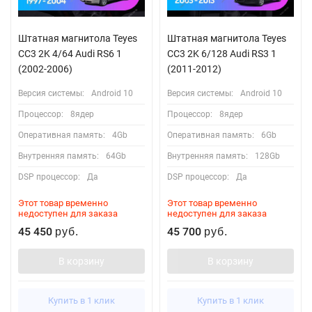
Штатная магнитола Teyes
Штатная магнитола Teyes
CC3 2K 4/64 Audi RS6 1
CC3 2K 6/128 Audi RS3 1
(2002-2006)
(2011-2012)
Версия системы:
Android 10
Версия системы:
Android 10
Процессор:
8ядер
Процессор:
8ядер
Оперативная память:
4Gb
Оперативная память:
6Gb
Внутренняя память:
64Gb
Внутренняя память:
128Gb
DSP процессор:
Да
DSP процессор:
Да
Этот товар временно
Этот товар временно
недоступен для заказа
недоступен для заказа
45 450
45 700
руб.
руб.
В корзину
В корзину
Купить в 1 клик
Купить в 1 клик