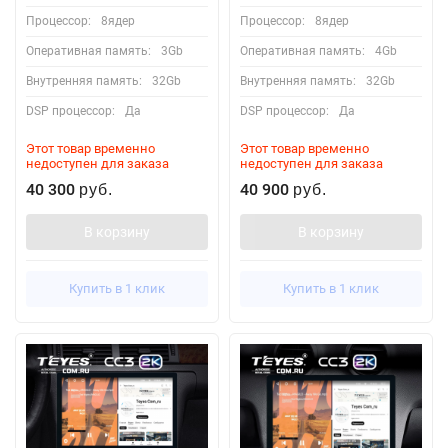
Процессор:
8ядер
Процессор:
8ядер
Оперативная память:
3Gb
Оперативная память:
4Gb
Внутренняя память:
32Gb
Внутренняя память:
32Gb
DSP процессор:
Да
DSP процессор:
Да
Этот товар временно
Этот товар временно
недоступен для заказа
недоступен для заказа
40 300
40 900
руб.
руб.
В корзину
В корзину
Купить в 1 клик
Купить в 1 клик