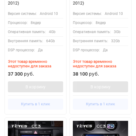
2012)
2012)
Версия системы:
Android 10
Версия системы:
Android 10
Процессор:
8ядер
Процессор:
8ядер
Оперативная память:
4Gb
Оперативная память:
3Gb
Внутренняя память:
64Gb
Внутренняя память:
32Gb
DSP процессор:
Да
DSP процессор:
Да
Этот товар временно
Этот товар временно
недоступен для заказа
недоступен для заказа
37 300
38 100
руб.
руб.
В корзину
В корзину
Купить в 1 клик
Купить в 1 клик