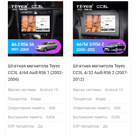
Штатная магнитола Teyes
Штатная магнитола Teyes
CC3L 4/64 Audi RS6 1 (2002-
CC3L 4/32 Audi RS6 2 (2007-
2006)
2012)
Версия системы:
Android 10
Версия системы:
Android 10
Процессор:
8ядер
Процессор:
8ядер
Оперативная память:
4Gb
Оперативная память:
4Gb
Внутренняя память:
64Gb
Внутренняя память:
32Gb
DSP процессор:
Да
DSP процессор:
Да