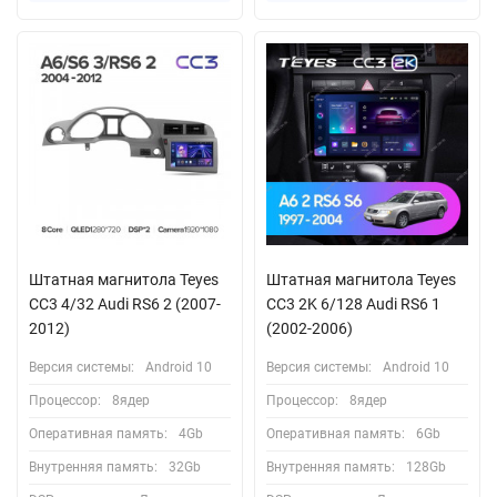
Штатная магнитола Teyes
Штатная магнитола Teyes
CC3 4/32 Audi RS6 2 (2007-
CC3 2K 6/128 Audi RS6 1
2012)
(2002-2006)
Версия системы:
Android 10
Версия системы:
Android 10
Процессор:
8ядер
Процессор:
8ядер
Оперативная память:
4Gb
Оперативная память:
6Gb
Внутренняя память:
32Gb
Внутренняя память:
128Gb