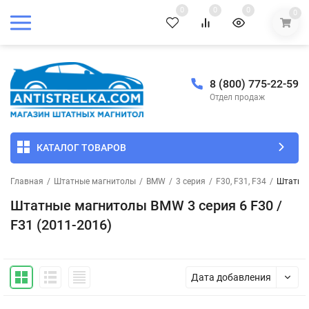
0
0
0
0
8 (800) 775-22-59
Отдел продаж
КАТАЛОГ ТОВАРОВ
Главная
/
Штатные магнитолы
/
BMW
/
3 серия
/
F30, F31, F34
/
Штатные
Штатные магнитолы BMW 3 серия 6 F30 /
F31 (2011-2016)
Дата добавления