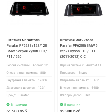
Штатная магнитола
Штатная магнитола
Parafar PF5288a128/128
Parafar PF6208i BMW 5
BMW 5 серия кузов F10 /
серия кузов F10 / F11
F11 / 520
(2011-2012) CIC
Версия системы:
Android 12
Версия системы:
Android 11
Оперативная память:
8Gb
Процессор:
8ядер
Внутренняя память:
128Gb
Оперативная память:
4Gb
Диагональ дисплея:
12,3"
Внутренняя память:
64Gb
Бренд:
Parafar
DSP процессор:
Нет
В наличии
В наличии
61 500
39 900
руб.
руб.