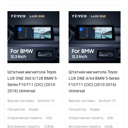
Штатная магнитола Teyes
Штатная магнитола Teyes
LUX ONE 360 6/128 BMW 5-
LUX ONE 4/64 BMW 5-Series
Series F10 F11 (CIC) (2010-
F10 F11 (CIC) (2010-2016)
2016) Universal
Universal
Версия системы:
Android 10
Версия системы:
Android 10
Процессор:
8ядер
Процессор:
8ядер
Оперативная память:
6Gb
Оперативная память:
4Gb
Внутренняя память:
128Gb
Внутренняя память:
64Gb