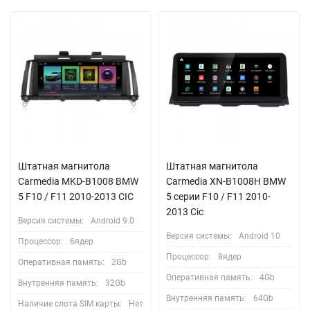
Штатная магнитола
Штатная магнитола
Carmedia MKD-B1008 BMW
Carmedia XN-B1008H BMW
5 F10 / F11 2010-2013 CIC
5 серии F10 / F11 2010-
2013 Cic
Версия системы:
Android 9.0
Версия системы:
Android 10
Процессор:
6ядер
Процессор:
8ядер
Оперативная память:
2Gb
Оперативная память:
4Gb
Внутренняя память:
32Gb
Внутренняя память:
64Gb
Наличие слота SIM карты:
Нет