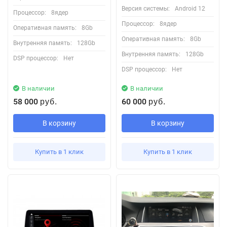
Версия системы:
Android 12
Процессор:
8ядер
Процессор:
8ядер
Оперативная память:
8Gb
Оперативная память:
8Gb
Внутренняя память:
128Gb
Внутренняя память:
128Gb
DSP процессор:
Нет
DSP процессор:
Нет
В наличии
В наличии
58 000
60 000
руб.
руб.
В корзину
В корзину
Купить в 1 клик
Купить в 1 клик