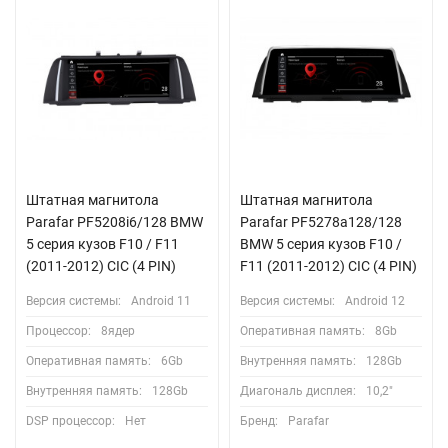
Штатная магнитола
Штатная магнитола
Parafar PF5208i6/128 BMW
Parafar PF5278a128/128
5 серия кузов F10 / F11
BMW 5 серия кузов F10 /
(2011-2012) CIC (4 PIN)
F11 (2011-2012) CIC (4 PIN)
Версия системы:
Android 11
Версия системы:
Android 12
Процессор:
8ядер
Оперативная память:
8Gb
Оперативная память:
6Gb
Внутренняя память:
128Gb
Внутренняя память:
128Gb
Диагональ дисплея:
10,2"
DSP процессор:
Нет
Бренд:
Parafar