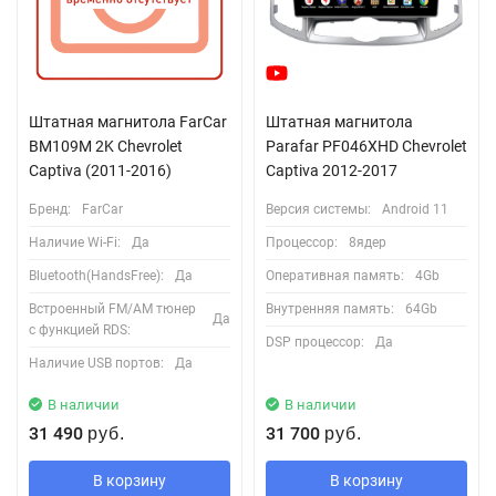
Штатная магнитола FarCar
Штатная магнитола
BM109M 2K Chevrolet
Parafar PF046XHD Chevrolet
Captiva (2011-2016)
Captiva 2012-2017
Бренд:
FarCar
Версия системы:
Android 11
Наличие Wi-Fi:
Да
Процессор:
8ядер
Bluetooth(HandsFree):
Да
Оперативная память:
4Gb
Встроенный FM/AM тюнер
Внутренняя память:
64Gb
Да
с функцией RDS:
DSP процессор:
Да
Наличие USB портов:
Да
В наличии
В наличии
31 490
31 700
руб.
руб.
В корзину
В корзину