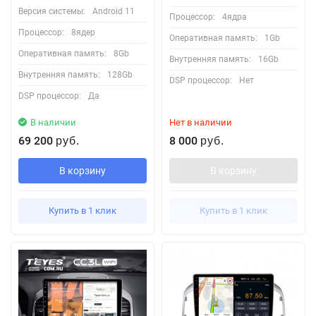
Версия системы:
Android 11
Процессор:
4ядра
Процессор:
8ядер
Оперативная память:
1Gb
Оперативная память:
8Gb
Внутренняя память:
16Gb
Внутренняя память:
128Gb
DSP процессор:
Нет
DSP процессор:
Да
В наличии
Нет в наличии
69 200
8 000
руб.
руб.
В корзину
В корзину
Купить в 1 клик
Купить в 1 клик