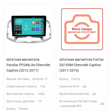
Штатная магнитола
Штатная магнитола FarCar
Parafar PF046Lite Chevrolet
DX109M Chevrolet Captiva
Captiva (2012-2017)
(2011-2016)
Версия системы:
Android 10
Бренд:
FarCar
Оперативная память:
1Gb
Наличие Wi-Fi:
Да
Внутренняя память:
16Gb
Bluetooth(HandsFree):
Да
Диагональ дисплея:
10"
Встроенный FM/AM тюнер
Да
с функцией RDS:
Бренд:
Parafar