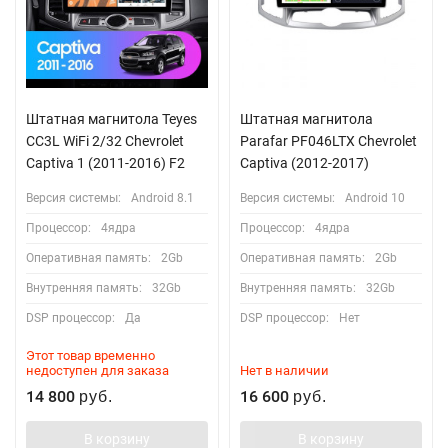
Штатная магнитола Teyes
Штатная магнитола
CC3L WiFi 2/32 Chevrolet
Parafar PF046LTX Chevrolet
Captiva 1 (2011-2016) F2
Captiva (2012-2017)
Версия системы:
Android 8.1
Версия системы:
Android 10
Процессор:
4ядра
Процессор:
4ядра
Оперативная память:
2Gb
Оперативная память:
2Gb
Внутренняя память:
32Gb
Внутренняя память:
32Gb
DSP процессор:
Да
DSP процессор:
Нет
Этот товар временно
недоступен для заказа
Нет в наличии
14 800
16 600
руб.
руб.
В корзину
В корзину