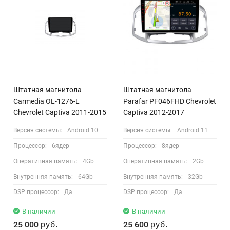
Штатная магнитола
Штатная магнитола
Carmedia OL-1276-L
Parafar PF046FHD Chevrolet
Chevrolet Captiva 2011-2015
Captiva 2012-2017
Версия системы:
Android 10
Версия системы:
Android 11
Процессор:
6ядер
Процессор:
8ядер
Оперативная память:
4Gb
Оперативная память:
2Gb
Внутренняя память:
64Gb
Внутренняя память:
32Gb
DSP процессор:
Да
DSP процессор:
Да
В наличии
В наличии
25 000
25 600
руб.
руб.