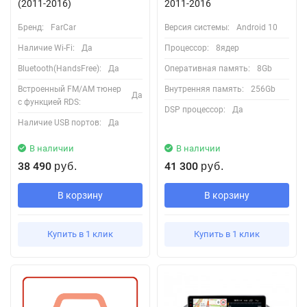
(2011-2016)
2011-2016
Бренд:
FarCar
Версия системы:
Android 10
Наличие Wi-Fi:
Да
Процессор:
8ядер
Bluetooth(HandsFree):
Да
Оперативная память:
8Gb
Встроенный FM/AM тюнер
Внутренняя память:
256Gb
Да
с функцией RDS:
DSP процессор:
Да
Наличие USB портов:
Да
В наличии
В наличии
38 490
41 300
руб.
руб.
В корзину
В корзину
Купить в 1 клик
Купить в 1 клик