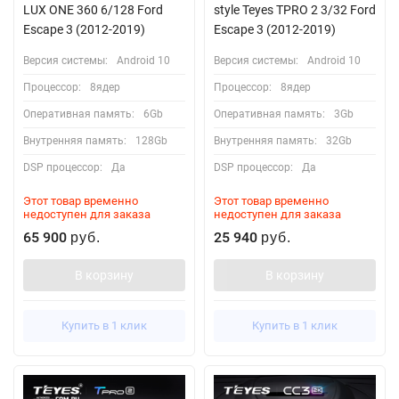
LUX ONE 360 6/128 Ford
style Teyes TPRO 2 3/32 Ford
Escape 3 (2012-2019)
Escape 3 (2012-2019)
Версия системы:
Android 10
Версия системы:
Android 10
Процессор:
8ядер
Процессор:
8ядер
Оперативная память:
6Gb
Оперативная память:
3Gb
Внутренняя память:
128Gb
Внутренняя память:
32Gb
DSP процессор:
Да
DSP процессор:
Да
Этот товар временно
Этот товар временно
недоступен для заказа
недоступен для заказа
65 900
25 940
руб.
руб.
В корзину
В корзину
Купить в 1 клик
Купить в 1 клик