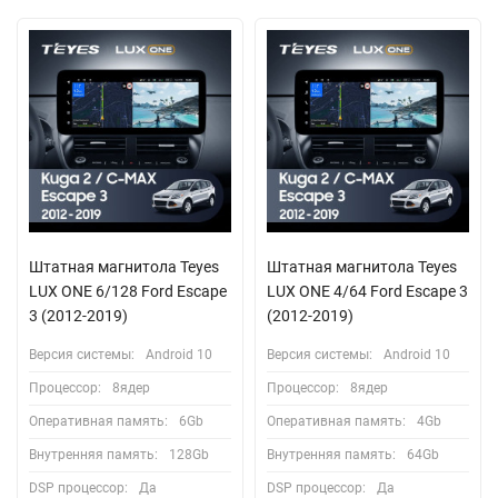
Штатная магнитола Teyes
Штатная магнитола Teyes
LUX ONE 6/128 Ford Escape
LUX ONE 4/64 Ford Escape 3
3 (2012-2019)
(2012-2019)
Версия системы:
Android 10
Версия системы:
Android 10
Процессор:
8ядер
Процессор:
8ядер
Оперативная память:
6Gb
Оперативная память:
4Gb
Внутренняя память:
128Gb
Внутренняя память:
64Gb
DSP процессор:
Да
DSP процессор:
Да