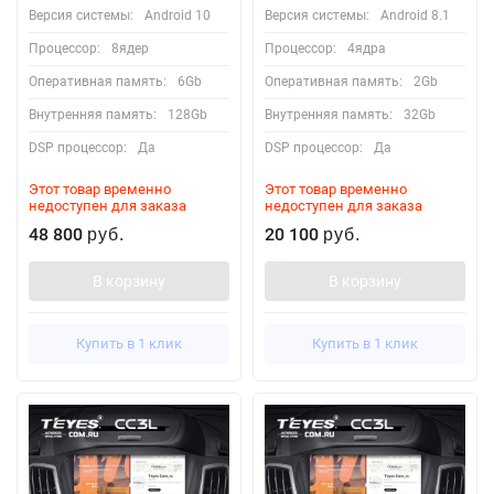
Версия системы:
Android 10
Версия системы:
Android 8.1
Процессор:
8ядер
Процессор:
4ядра
Оперативная память:
6Gb
Оперативная память:
2Gb
Внутренняя память:
128Gb
Внутренняя память:
32Gb
DSP процессор:
Да
DSP процессор:
Да
Этот товар временно
Этот товар временно
недоступен для заказа
недоступен для заказа
48 800
20 100
руб.
руб.
В корзину
В корзину
Купить в 1 клик
Купить в 1 клик