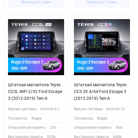
Купить в 1 клик
Купить в 1 клик
Штатная магнитола Teyes
Штатная магнитола Teyes
CC3L WiFi 2/32 Ford Escape
CC3 2K 4/64 Ford Escape 3
3 (2012-2019) Тип-A
(2012-2019) Тип-A
Версия системы:
Android 8.1
Версия системы:
Android 10
Процессор:
4ядра
Процессор:
8ядер
Оперативная память:
2Gb
Оперативная память:
4Gb
Внутренняя память:
32Gb
Внутренняя память:
64Gb