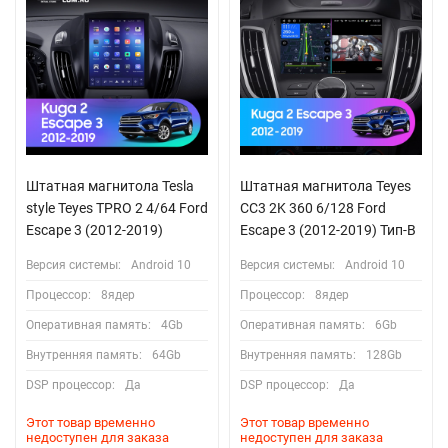
Штатная магнитола Tesla
Штатная магнитола Teyes
style Teyes TPRO 2 4/64 Ford
CC3 2K 360 6/128 Ford
Escape 3 (2012-2019)
Escape 3 (2012-2019) Тип-B
Версия системы:
Android 10
Версия системы:
Android 10
Процессор:
8ядер
Процессор:
8ядер
Оперативная память:
4Gb
Оперативная память:
6Gb
Внутренняя память:
64Gb
Внутренняя память:
128Gb
DSP процессор:
Да
DSP процессор:
Да
Этот товар временно
Этот товар временно
недоступен для заказа
недоступен для заказа