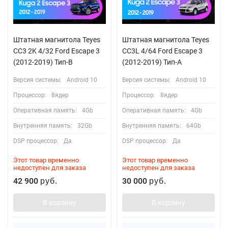
Штатная магнитола Teyes
Штатная магнитола Teyes
CC3 2K 4/32 Ford Escape 3
CC3L 4/64 Ford Escape 3
(2012-2019) Тип-B
(2012-2019) Тип-A
Версия системы:
Android 10
Версия системы:
Android 10
Процессор:
8ядер
Процессор:
8ядер
Оперативная память:
4Gb
Оперативная память:
4Gb
Внутренняя память:
32Gb
Внутренняя память:
64Gb
DSP процессор:
Да
DSP процессор:
Да
Этот товар временно
Этот товар временно
недоступен для заказа
недоступен для заказа
42 900
30 000
руб.
руб.
В корзину
В корзину