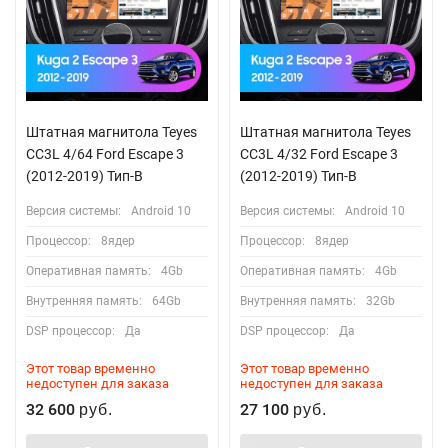
Штатная магнитола Teyes
Штатная магнитола Teyes
CC3L 4/64 Ford Escape 3
CC3L 4/32 Ford Escape 3
(2012-2019) Тип-B
(2012-2019) Тип-B
Версия системы:
Android 10
Версия системы:
Android 10
Процессор:
8ядер
Процессор:
8ядер
Оперативная память:
4Gb
Оперативная память:
4Gb
Внутренняя память:
64Gb
Внутренняя память:
32Gb
DSP процессор:
Да
DSP процессор:
Да
Этот товар временно
Этот товар временно
недоступен для заказа
недоступен для заказа
32 600
27 100
руб.
руб.