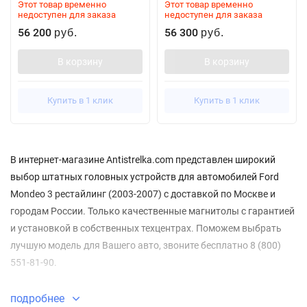
Этот товар временно
Этот товар временно
недоступен для заказа
недоступен для заказа
56 200
56 300
руб.
руб.
В корзину
В корзину
Купить в 1 клик
Купить в 1 клик
В интернет-магазине Antistrelka.com представлен широкий
выбор штатных головных устройств для автомобилей Ford
Mondeo 3 рестайлинг (2003-2007) с доставкой по Москве и
городам России. Только качественные магнитолы с гарантией
и установкой в собственных техцентрах. Поможем выбрать
лучшую модель для Вашего авто, звоните бесплатно 8 (800)
551-81-90.
Часто задаваемые вопросы про Штатные
подробнее