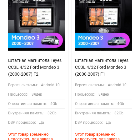
Штатная магнитола Teyes
Штатная магнитола Teyes
CC3L 4/32 Ford Mondeo 3
CC3L 4/32 Ford Mondeo 3
(2000-2007) F2
(2000-2007) F1
Версия системы:
Android 10
Версия системы:
Android 10
Процессор:
8ядер
Процессор:
8ядер
Оперативная память:
4Gb
Оперативная память:
4Gb
Внутренняя память:
32Gb
Внутренняя память:
32Gb
DSP процессор:
Да
DSP процессор:
Да
Этот товар временно
Этот товар временно
недоступен для заказа
недоступен для заказа