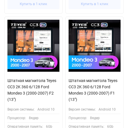
Купить в 1 клик
Купить в 1 клик
Штатная магнитола Teyes
Штатная магнитола Teyes
CC3 2K 360 6/128 Ford
CC3 2K 360 6/128 Ford
Mondeo 3 (2000-2007) F2
Mondeo 3 (2000-2007) F1
(13")
(13")
Версия системы:
Android 10
Версия системы:
Android 10
Процессор:
8ядер
Процессор:
8ядер
Оперативная память:
6Gb
Оперативная память:
6Gb