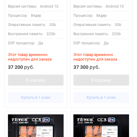
Версия системы:
Android 10
Версия системы:
Android 10
Процессор:
8ядер
Процессор:
8ядер
Оперативная память:
3Gb
Оперативная память:
3Gb
Внутренняя память:
32Gb
Внутренняя память:
32Gb
DSP процессор:
Да
DSP процессор:
Да
Этот товар временно
Этот товар временно
недоступен для заказа
недоступен для заказа
37 200
37 300
руб.
руб.
В корзину
В корзину
Купить в 1 клик
Купить в 1 клик