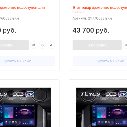
 временно недоступен для
Этот товар временно недоступ
заказа
76CC33-2K-9
Артикул:
2177CC33-2K-9
0
43 700
руб.
руб.
корзину
В корзину
Купить в 1 клик
Купить в 1 клик