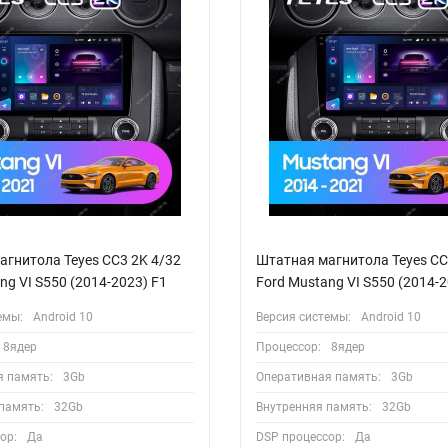
агнитола Teyes CC3 2K 4/32
Штатная магнитола Teyes CC
ng VI S550 (2014-2023) F1
Ford Mustang VI S550 (2014-2
емы:
Android 10
Версия системы:
Android 10
8ядер
Процессор:
8ядер
я память:
3Gb
Оперативная память:
3Gb
память:
32Gb
Внутренняя память:
32Gb
ор:
Да
DSP процессор:
Да