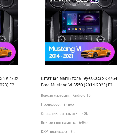
3 2K 4/32
Штатная магнитола Teyes CC3 2K 4/64
023) F2
Ford Mustang VI S550 (2014-2023) F1
Версия системы:
Android 10
Процессор:
8ядер
Оперативная память:
4Gb
Внутренняя память:
64Gb
DSP процессор:
Да