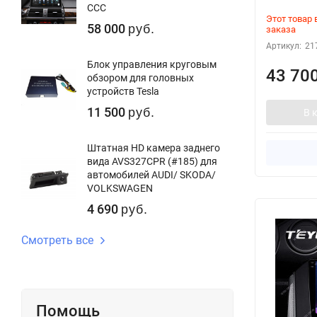
CCC
Этот товар
58 000
заказа
руб.
Артикул:
21
Блок управления круговым
43 70
обзором для головных
устройств Tesla
11 500
В 
руб.
Штатная HD камера заднего
вида AVS327CPR (#185) для
автомобилей AUDI/ SKODA/
VOLKSWAGEN
4 690
руб.
Смотреть все
Помощь