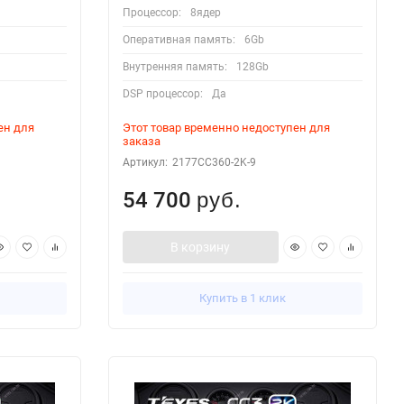
Процессор:
8ядер
Оперативная память:
6Gb
Внутренняя память:
128Gb
DSP процессор:
Да
ен для
Этот товар временно недоступен для
заказа
Артикул:
2177CC360-2K-9
54 700
руб.
В корзину
Купить в 1 клик