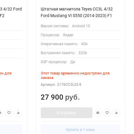
3 4/32 Ford
Штатная магнитола Teyes CC3L 4/32
 F2
Ford Mustang VI S550 (2014-2023) F1
Версия системы:
Android 10
Процессор:
8ядер
Оперативная память:
4Gb
Внутренняя память:
32Gb
DSP процессор:
Да
ен для
Этот товар временно недоступен для
заказа
Артикул:
2176CC3L32-9
27 900
руб.
В корзину
Купить в 1 клик