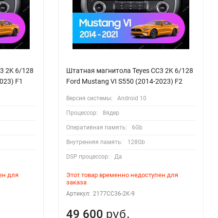
3 2K 6/128
Штатная магнитола Teyes CC3 2K 6/128
023) F1
Ford Mustang VI S550 (2014-2023) F2
Версия системы:
Android 10
Процессор:
8ядер
Оперативная память:
6Gb
Внутренняя память:
128Gb
DSP процессор:
Да
ен для
Этот товар временно недоступен для
заказа
Артикул:
2177CC36-2K-9
49 600
руб.