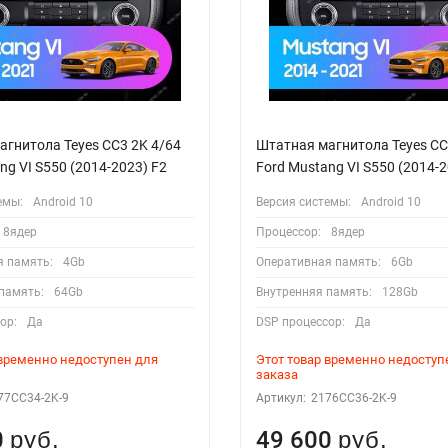
агнитола Teyes CC3 2K 4/64
Штатная магнитола Teyes CC
ng VI S550 (2014-2023) F2
Ford Mustang VI S550 (2014-2
емы:
Android 10
Версия системы:
Android 10
8ядер
Процессор:
8ядер
я память:
4Gb
Оперативная память:
6Gb
память:
64Gb
Внутренняя память:
128Gb
ор:
Да
DSP процессор:
Да
 временно недоступен для
Этот товар временно недоступ
заказа
77CC34-2K-9
Артикул:
2176CC36-2K-9
0
49 600
руб.
руб.