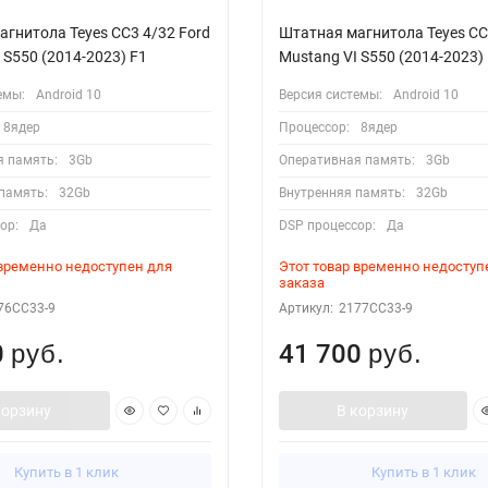
гнитола Teyes CC3 4/32 Ford
Штатная магнитола Teyes CC
 S550 (2014-2023) F1
Mustang VI S550 (2014-2023)
емы:
Android 10
Версия системы:
Android 10
8ядер
Процессор:
8ядер
я память:
3Gb
Оперативная память:
3Gb
память:
32Gb
Внутренняя память:
32Gb
ор:
Да
DSP процессор:
Да
 временно недоступен для
Этот товар временно недоступ
заказа
76CC33-9
Артикул:
2177CC33-9
0
41 700
руб.
руб.
корзину
В корзину
Купить в 1 клик
Купить в 1 клик