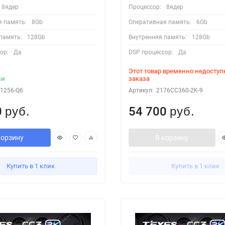
8ядер
Процессор:
8ядер
я память:
8Gb
Оперативная память:
6Gb
память:
128Gb
Внутренняя память:
128Gb
ор:
Да
DSP процессор:
Да
Этот товар временно недоступ
ии
заказа
-1256-Q6
Артикул:
2176CC360-2K-9
0
54 700
руб.
руб.
корзину
В корзину
Купить в 1 клик
Купить в 1 клик