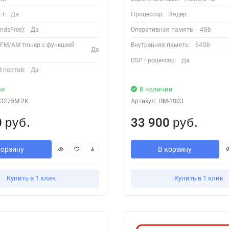
i:
Да
Процессор:
8ядер
ndsFree):
Да
Оперативная память:
4Gb
 FM/AM тюнер с функцией
Внутренняя память:
64Gb
Да
DSP процессор:
Да
 портов:
Да
ии
В наличии
3275M 2K
Артикул:
RM-1803
0
33 900
руб.
руб.
корзину
В корзину
Купить в 1 клик
Купить в 1 клик