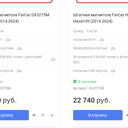
агнитола FarCar DX3275M
Штатная магнитола FarCar 
2014-2024)
Haval H9 (2014-2024)
Car
Бренд:
FarCar
i:
Да
Наличие Wi-Fi:
Да
ndsFree):
Да
Bluetooth(HandsFree):
Да
 FM/AM тюнер с функцией
Встроенный FM/AM тюнер с функ
Да
RDS:
 портов:
Да
Наличие USB портов:
Да
ии
В наличии
3275M
Артикул:
HL3275M
0
22 740
руб.
руб.
корзину
В корзину