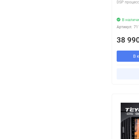
DSP процесс
В налич
Артикул:
71
38 99
В 