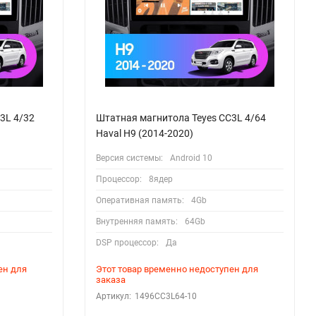
3L 4/32
Штатная магнитола Teyes CC3L 4/64
Haval H9 (2014-2020)
Версия системы:
Android 10
Процессор:
8ядер
Оперативная память:
4Gb
Внутренняя память:
64Gb
DSP процессор:
Да
ен для
Этот товар временно недоступен для
заказа
Артикул:
1496CC3L64-10