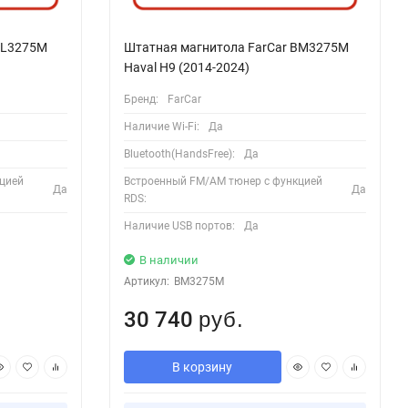
HL3275M
Штатная магнитола FarCar BM3275M
Haval H9 (2014-2024)
Бренд:
FarCar
Наличие Wi-Fi:
Да
Bluetooth(HandsFree):
Да
цией
Встроенный FM/AM тюнер с функцией
Да
Да
RDS:
Наличие USB портов:
Да
В наличии
Артикул:
BM3275M
30 740
руб.
В корзину