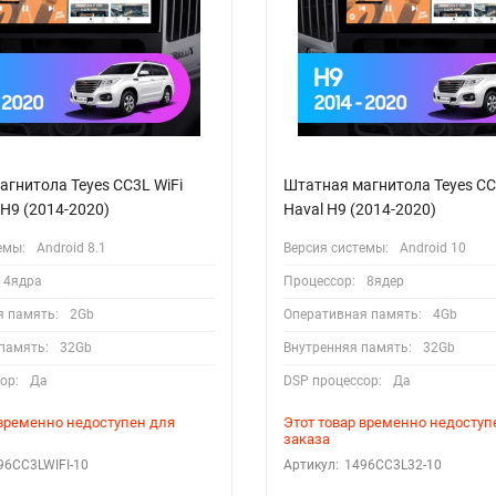
гнитола Teyes CC3L WiFi
Штатная магнитола Teyes CC
 H9 (2014-2020)
Haval H9 (2014-2020)
емы:
Android 8.1
Версия системы:
Android 10
4ядра
Процессор:
8ядер
я память:
2Gb
Оперативная память:
4Gb
память:
32Gb
Внутренняя память:
32Gb
ор:
Да
DSP процессор:
Да
 временно недоступен для
Этот товар временно недоступ
заказа
96CC3LWIFI-10
Артикул:
1496CC3L32-10