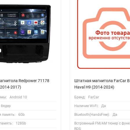
агнитола Redpower 71178
Штатная магнитола FarCar 
(2014-2017)
Haval H9 (2014-2024)
емы:
Android 10
Бренд:
FarCar
8ядер
Наличие Wi-Fi:
Да
я память:
6Gb
Bluetooth(HandsFree):
Да
память:
128Gb
Встроенный FM/AM тюнер с функ
RDS: