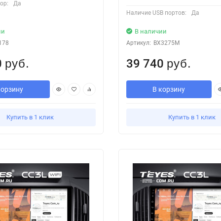
ор:
Да
Наличие USB портов:
Да
ии
В наличии
178
Артикул:
BX3275M
0
39 740
руб.
руб.
корзину
В корзину
Купить в 1 клик
Купить в 1 клик