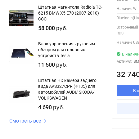
Штатная магнитола Radiola TC-
Наличие Wi-F
6215 BMW X5 E70 (2007-2010)
Bluetooth(Ha
CCC
58 000
Встроенный
руб.
RDS:
Наличие USB
Блок управления круговым
обзором для головных
В налич
устройств Tesla
Артикул:
BM
11 500
руб.
32 74
Штатная HD камера заднего
вида AVS327CPR (#185) для
В 
автомобилей AUDI/ SKODA/
VOLKSWAGEN
4 690
руб.
Смотреть все