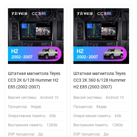
Штатная магнитола Teyes
Штатная магнитола Teyes
CC3 2K 6/128 Hummer H2
CC3 2K 360 6/128 Hummer
E85 (2002-2007)
H2 E85 (2002-2007)
Версия системы:
Android 10
Версия системы:
Android 10
Процессор:
8ядер
Процессор:
8ядер
Оперативная память:
6Gb
Оперативная память:
6Gb
Внутренняя память:
128Gb
Внутренняя память:
128Gb
DSP процессор:
Да
DSP процессор:
Да