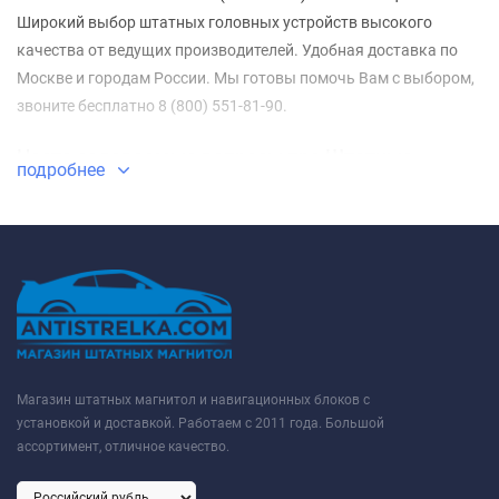
Широкий выбор штатных головных устройств высокого
качества от ведущих производителей. Удобная доставка по
Москве и городам России. Мы готовы помочь Вам с выбором,
звоните бесплатно 8 (800) 551-81-90.
Часто задаваемые вопросы про Штатные
подробнее
магнитолы Hummer H2 E85 (2002-2007)
⇓ Какие Штатные магнитолы Hummer H2 E85 (2002-
2007) самые недорогие?
ТОП-3 недорогих товаров из категории Штатные магнитолы
Hummer H2 E85 (2002-2007) - ✓
Штатная магнитола Teyes CC3L
WiFi 2/32 Hummer H2 E85 (2002-2007)
✓
Штатная магнитола
Teyes CC3L 4/32 Hummer H2 E85 (2002-2007)
✓
Штатная
Магазин штатных магнитол и навигационных блоков с
магнитола Teyes CC3L 4/64 Hummer H2 E85 (2002-2007)
установкой и доставкой. Работаем с 2011 года. Большой
✔ Какие Штатные магнитолы Hummer H2 E85 (2002-
ассортимент, отличное качество.
2007) самые популярные в этом году?