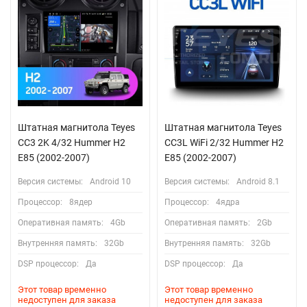
Штатная магнитола Teyes
Штатная магнитола Teyes
CC3 2K 4/32 Hummer H2
CC3L WiFi 2/32 Hummer H2
E85 (2002-2007)
E85 (2002-2007)
Версия системы:
Android 10
Версия системы:
Android 8.1
Процессор:
8ядер
Процессор:
4ядра
Оперативная память:
4Gb
Оперативная память:
2Gb
Внутренняя память:
32Gb
Внутренняя память:
32Gb
DSP процессор:
Да
DSP процессор:
Да
Этот товар временно
Этот товар временно
недоступен для заказа
недоступен для заказа