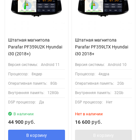
Штатная магнитола
Штатная магнитола
Parafar PF359U2K Hyundai
Parafar PF359LTX Hyundai
i30 (2018+)
i30 2018+
Версия системы:
Android 11
Версия системы:
Android 10
Процессор:
8ядер
Процессор:
4ядра
Оперативная память:
8Gb
Оперативная память:
2Gb
Внутренняя память:
128Gb
Внутренняя память:
32Gb
DSP процессор:
Да
DSP процессор:
Нет
В наличии
Нет в наличии
44 900
16 600
руб.
руб.
В корзину
В корзину