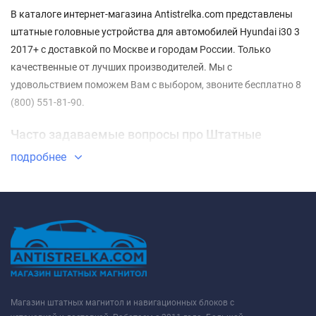
В каталоге интернет-магазина Antistrelka.com представлены
штатные головные устройства для автомобилей Hyundai i30 3
2017+ с доставкой по Москве и городам России. Только
качественные от лучших производителей. Мы с
удовольствием поможем Вам с выбором, звоните бесплатно 8
(800) 551-81-90.
Часто задаваемые вопросы про Штатные
магнитолы Hyundai i30 3 2017+
подробнее
⇓ Какие Штатные магнитолы Hyundai i30 3 2017+
самые недорогие?
ТОП-3 недорогих товаров из категории Штатные магнитолы
Hyundai i30 3 2017+ - ✓
Штатная магнитола Parafar PF359FHD
Hyundai i30 2018+
✓
Штатная магнитола Parafar PF359XHD
Hyundai i30 2018+
✓
Штатная магнитола Airoc RM-2014 Hyundai
i30 2017+
Магазин штатных магнитол и навигационных блоков с
✔ Какие Штатные магнитолы Hyundai i30 3 2017+