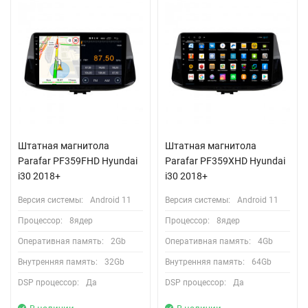
Штатная магнитола
Штатная магнитола
Parafar PF359FHD Hyundai
Parafar PF359XHD Hyundai
i30 2018+
i30 2018+
Версия системы:
Android 11
Версия системы:
Android 11
Процессор:
8ядер
Процессор:
8ядер
Оперативная память:
2Gb
Оперативная память:
4Gb
Внутренняя память:
32Gb
Внутренняя память:
64Gb
DSP процессор:
Да
DSP процессор:
Да