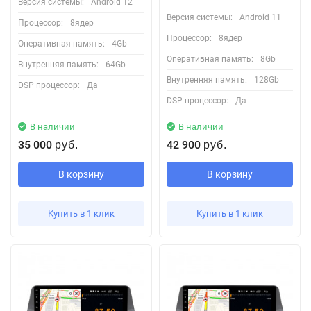
Версия системы:
Android 12
Версия системы:
Android 11
Процессор:
8ядер
Процессор:
8ядер
Оперативная память:
4Gb
Оперативная память:
8Gb
Внутренняя память:
64Gb
Внутренняя память:
128Gb
DSP процессор:
Да
DSP процессор:
Да
В наличии
В наличии
35 000
42 900
руб.
руб.
В корзину
В корзину
Купить в 1 клик
Купить в 1 клик