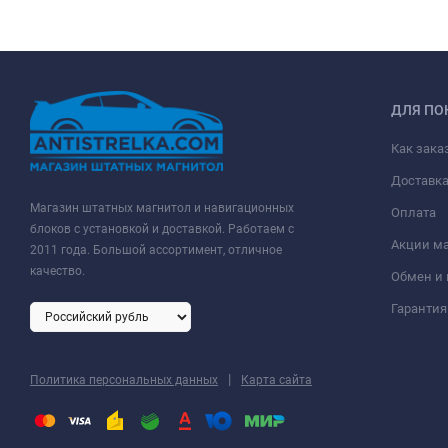
ДЛЯ ПО
Как зака
Доставк
Магазин штатных магнитол и навигационных
Оплата
блоков с установкой и доставкой. Работаем с
Акции м
2011 года. Большой ассортимент, отличное
качество.
Обмен и 
Гарантия
|
Политика персональных данных
Карта сайта