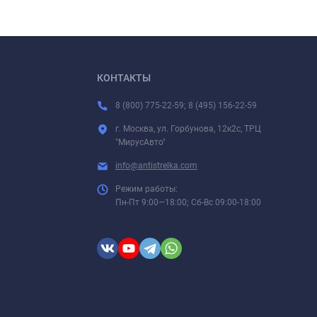
КОНТАКТЫ
8 (800) 775-22-59; 8 (495) 156-22-59
г. Москва, ул. Горбунова, 12к2с, ТРЦ
"МирусАвто"
info@antistrelka.com
Режим работы:
Пн-Пт 9:00—18:00; Сб-Вс 09:00-18:00