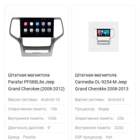
Штатная магнитола
Штатная магнитола
Parafar PF088Lite Jeep
Carmedia OL-9254-M Jeep
Grand Cherokee (2008-2012)
Grand Cherokke 2008-2013
Версия системы:
Android 10
Версия системы:
Android 6
Оперативная память:
1Gb
Процессор:
8ядер
Внутренняя память:
16Gb
Оперативная память:
2Gb
Диагональ дисплея:
9"
Внутренняя память:
32Gb
Бренд:
Parafar
DSP процессор:
Нет