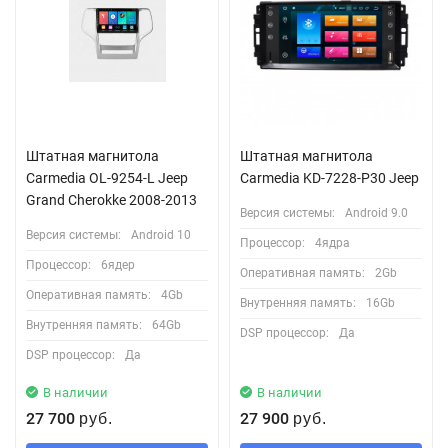
Штатная магнитола
Штатная магнитола
Carmedia OL-9254-L Jeep
Carmedia KD-7228-P30 Jeep
Grand Cherokke 2008-2013
Версия системы:
Android 9.0
Версия системы:
Android 10
Процессор:
4ядра
Процессор:
6ядер
Оперативная память:
2Gb
Оперативная память:
4Gb
Внутренняя память:
16Gb
Внутренняя память:
64Gb
DSP процессор:
Да
DSP процессор:
Да
В наличии
В наличии
27 700
27 900
руб.
руб.