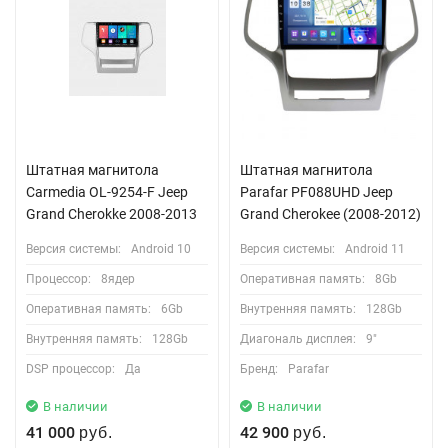
Штатная магнитола
Штатная магнитола
Carmedia OL-9254-F Jeep
Parafar PF088UHD Jeep
Grand Cherokke 2008-2013
Grand Cherokee (2008-2012)
Версия системы:
Android 10
Версия системы:
Android 11
Процессор:
8ядер
Оперативная память:
8Gb
Оперативная память:
6Gb
Внутренняя память:
128Gb
Внутренняя память:
128Gb
Диагональ дисплея:
9"
DSP процессор:
Да
Бренд:
Parafar
В наличии
В наличии
41 000
42 900
руб.
руб.