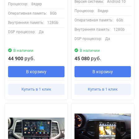
Версия системы:
Android 10
Процессор:
8ядер
Процессор:
8ядер
Оперативная память:
8Gb
Оперативная память:
6Gb
Внутренняя память:
128Gb
Внутренняя память:
128Gb
DSP процессор:
Да
DSP процессор:
Да
В наличии
В наличии
44 900
45 080
руб.
руб.
В корзину
В корзину
Купить в 1 клик
Купить в 1 клик