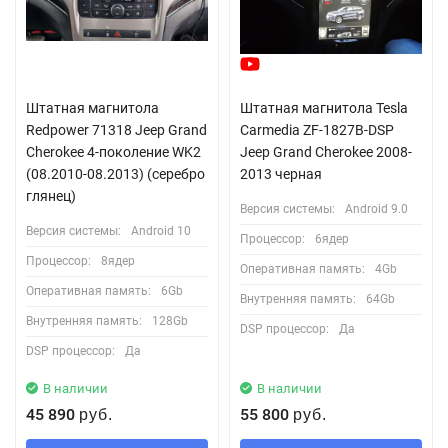
Штатная магнитола
Штатная магнитола Tesla
Redpower 71318 Jeep Grand
Carmedia ZF-1827B-DSP
Cherokee 4-поколение WK2
Jeep Grand Cherokee 2008-
(08.2010-08.2013) (серебро
2013 черная
глянец)
Версия системы:
Android 9.0
Версия системы:
Android 10
Процессор:
6ядер
Процессор:
8ядер
Оперативная память:
4Gb
Оперативная память:
6Gb
Внутренняя память:
64Gb
Внутренняя память:
128Gb
DSP процессор:
Да
DSP процессор:
Да
В наличии
В наличии
45 890
55 800
руб.
руб.