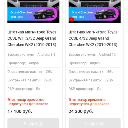
Штатная магнитола Teyes
Штатная магнитола Teyes
CC3L WiFi 2/32 Jeep Grand
CC3L 4/32 Jeep Grand
Cherokee WK2 (2010-2013)
Cherokee WK2 (2010-2013)
Версия системы:
Android 8.1
Версия системы:
Android 10
Процессор:
4ядра
Процессор:
8ядер
Оперативная память:
2Gb
Оперативная память:
4Gb
Внутренняя память:
32Gb
Внутренняя память:
32Gb
DSP процессор:
Да
DSP процессор:
Да
Этот товар временно
Этот товар временно
недоступен для заказа
недоступен для заказа
17 100
24 300
руб.
руб.
В корзину
В корзину