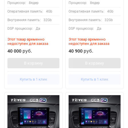
Процессор:
8ядер
Процессор:
8ядер
Оперативная память:
4Gb
Оперативная память:
4Gb
Внутренняя память:
32Gb
Внутренняя память:
32Gb
DSP процессор:
Да
DSP процессор:
Да
Этот товар временно
Этот товар временно
недоступен для заказа
недоступен для заказа
40 000
40 900
руб.
руб.
В корзину
В корзину
Купить в 1 клик
Купить в 1 клик