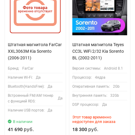
Штатная магнитола FarCar
Штатная магнитола Teyes
XXL3063M Kia Sorento
CC3L WiFi 2/32 Kia Sorento
(2006-2011)
BL (2002-2011)
Бренд:
FarCar
Версия системы:
Android 8.1
Наличие Wi-Fi:
Да
Процессор:
4ядра
Bluetooth(HandsFree):
Да
Оперативная память:
2Gb
Встроенный FM/AM тюнер
Внутренняя память:
32Gb
Да
с функцией RDS:
DSP процессор:
Да
Наличие USB портов:
Да
Этот товар временно
В наличии
недоступен для заказа
41 690
18 300
руб.
руб.