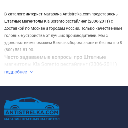
В каталоге интернет-магазина Antistrelka.com представлены
штатные магнитолы Kia Sorento рестайлинг (2006-2011) с
доставкой по Москве и городам России. Только качественные
головные устройства от лучших производителей. Мы с
удовольствием поможем Вам с выбором, звоните бесплатно 8
(800) 551-81-90.
Часто задаваемые вопросы про Штатные
магнитолы Kia Sorento рестайлинг (2006-2011)
подробнее
⇓ Какие Штатные магнитолы Kia Sorento рестайлинг
(2006-2011) самые недорогие?
ТОП-3 недорогих товаров из категории Штатные магнитолы
Kia Sorento рестайлинг (2006-2011) - ✓
Штатная магнитола
FarCar DX3063M Kia Sorento (2006-2011)
✓
Штатная магнитола
FarCar HL3063M Kia Sorento (2006-2011)
✓
Штатная магнитола
Carmedia KD-6227-P30 Kia Sorento I (2002-2009)