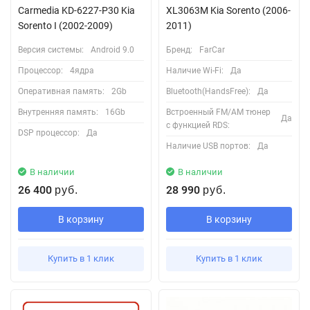
Carmedia KD-6227-P30 Kia
XL3063M Kia Sorento (2006-
Sorento I (2002-2009)
2011)
Версия системы:
Android 9.0
Бренд:
FarCar
Процессор:
4ядра
Наличие Wi-Fi:
Да
Оперативная память:
2Gb
Bluetooth(HandsFree):
Да
Внутренняя память:
16Gb
Встроенный FM/AM тюнер
Да
с функцией RDS:
DSP процессор:
Да
Наличие USB портов:
Да
В наличии
В наличии
26 400
28 990
руб.
руб.
В корзину
В корзину
Купить в 1 клик
Купить в 1 клик