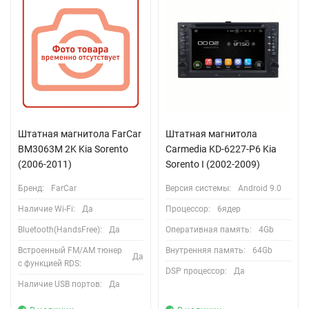
Штатная магнитола FarCar
Штатная магнитола
BM3063M 2K Kia Sorento
Carmedia KD-6227-P6 Kia
(2006-2011)
Sorento I (2002-2009)
Бренд:
FarCar
Версия системы:
Android 9.0
Наличие Wi-Fi:
Да
Процессор:
6ядер
Bluetooth(HandsFree):
Да
Оперативная память:
4Gb
Встроенный FM/AM тюнер
Внутренняя память:
64Gb
Да
с функцией RDS:
DSP процессор:
Да
Наличие USB портов:
Да