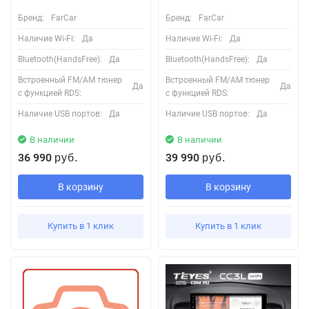
Бренд:
FarCar
Бренд:
FarCar
Наличие Wi-Fi:
Да
Наличие Wi-Fi:
Да
Bluetooth(HandsFree):
Да
Bluetooth(HandsFree):
Да
Встроенный FM/AM тюнер
Встроенный FM/AM тюнер
Да
Да
с функцией RDS:
с функцией RDS:
Наличие USB портов:
Да
Наличие USB портов:
Да
В наличии
В наличии
36 990
39 990
руб.
руб.
В корзину
В корзину
Купить в 1 клик
Купить в 1 клик