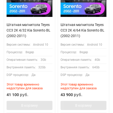
Штатная магнитола Teyes
Штатная магнитола Teyes
CC3 2K 4/32 Kia Sorento BL
CC3 2K 4/64 Kia Sorento BL
(2002-2011)
(2002-2011)
Версия системы:
Android 10
Версия системы:
Android 10
Процессор:
8ядер
Процессор:
8ядер
Оперативная память:
3Gb
Оперативная память:
4Gb
Внутренняя память:
32Gb
Внутренняя память:
64Gb
DSP процессор:
Да
DSP процессор:
Да
Этот товар временно
Этот товар временно
недоступен для заказа
недоступен для заказа
41 100
43 900
руб.
руб.
В корзину
В корзину