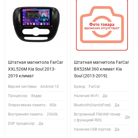
Штатная магнитола FarCar
Штатная магнитола FarCar
XXL526M Kia Soul 2013-
BX526M 360 климат Kia
2019 климат
Soul (2013-2019)
Версия системы:
Android 10
Бренд:
FarCar
Процессор:
8ядер
Наличие Wi-Fi:
Да
Оперативная память:
8Gb
Bluetooth(HandsFree):
Да
Внутренняя память:
256Gb
Встроенный FM/AM тюнер
Да
с функцией RDS:
DSP процессор:
Да
Наличие USB портов:
Да