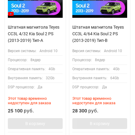
Штатная магнитола Teyes
Штатная магнитола Teyes
CC3L 4/32 Kia Soul 2 PS
CC3L 4/64 Kia Soul 2 PS
(2013-2019) Тип-A
(2013-2019) Тип-B
Версия системы:
Android 10
Версия системы:
Android 10
Процессор:
8ядер
Процессор:
8ядер
Оперативная память:
4Gb
Оперативная память:
4Gb
Внутренняя память:
32Gb
Внутренняя память:
64Gb
DSP процессор:
Да
DSP процессор:
Да
Этот товар временно
Этот товар временно
недоступен для заказа
недоступен для заказа
25 100
28 300
руб.
руб.
В корзину
В корзину