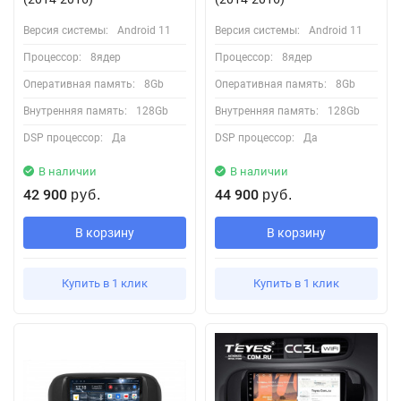
Версия системы:
Android 11
Версия системы:
Android 11
Процессор:
8ядер
Процессор:
8ядер
Оперативная память:
8Gb
Оперативная память:
8Gb
Внутренняя память:
128Gb
Внутренняя память:
128Gb
DSP процессор:
Да
DSP процессор:
Да
В наличии
В наличии
42 900
44 900
руб.
руб.
В корзину
В корзину
Купить в 1 клик
Купить в 1 клик