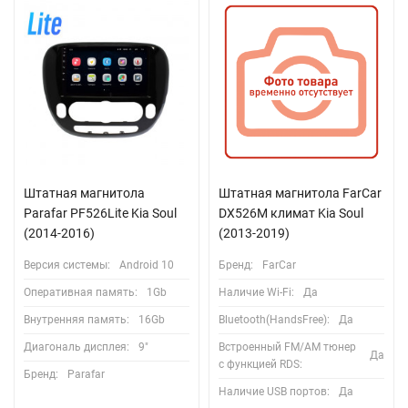
Штатная магнитола
Штатная магнитола FarCar
Parafar PF526Lite Kia Soul
DX526M климат Kia Soul
(2014-2016)
(2013-2019)
Версия системы:
Android 10
Бренд:
FarCar
Оперативная память:
1Gb
Наличие Wi-Fi:
Да
Внутренняя память:
16Gb
Bluetooth(HandsFree):
Да
Диагональ дисплея:
9"
Встроенный FM/AM тюнер
Да
с функцией RDS:
Бренд:
Parafar
Наличие USB портов:
Да