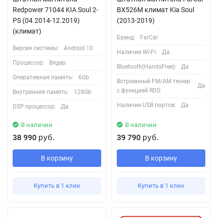
Redpower 71044 KIA Soul 2-
BX526M климат Kia Soul
PS (04.2014-12.2019)
(2013-2019)
(климат)
Бренд:
FarCar
Версия системы:
Android 10
Наличие Wi-Fi:
Да
Процессор:
8ядер
Bluetooth(HandsFree):
Да
Оперативная память:
6Gb
Встроенный FM/AM тюнер
Да
с функцией RDS:
Внутренняя память:
128Gb
Наличие USB портов:
Да
DSP процессор:
Да
В наличии
В наличии
38 990
39 790
руб.
руб.
В корзину
В корзину
Купить в 1 клик
Купить в 1 клик