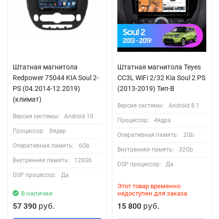
Штатная магнитола
Штатная магнитола Teyes
Redpower 75044 KIA Soul 2-
CC3L WiFi 2/32 Kia Soul 2 PS
PS (04.2014-12.2019)
(2013-2019) Тип-B
(климат)
Версия системы:
Android 8.1
Версия системы:
Android 10
Процессор:
4ядра
Процессор:
8ядер
Оперативная память:
2Gb
Оперативная память:
6Gb
Внутренняя память:
32Gb
Внутренняя память:
128Gb
DSP процессор:
Да
DSP процессор:
Да
Этот товар временно
В наличии
недоступен для заказа
57 390
15 800
руб.
руб.