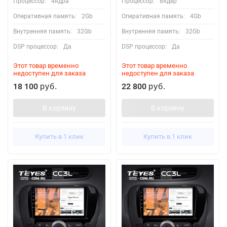
Процессор:
4ядра
Процессор:
8ядер
Оперативная память:
2Gb
Оперативная память:
4Gb
Внутренняя память:
32Gb
Внутренняя память:
32Gb
DSP процессор:
Да
DSP процессор:
Да
Этот товар временно
Этот товар временно
недоступен для заказа
недоступен для заказа
18 100
22 800
руб.
руб.
В корзину
В корзину
Купить в 1 клик
Купить в 1 клик