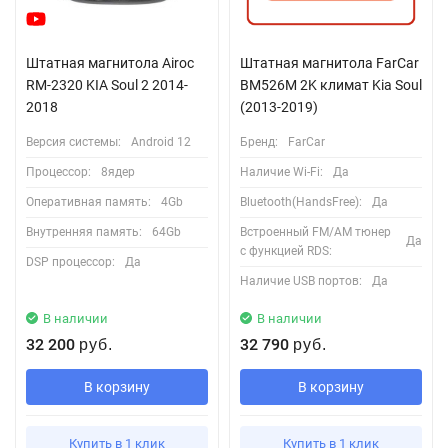
Штатная магнитола Airoc
Штатная магнитола FarCar
RM-2320 KIA Soul 2 2014-
BM526M 2K климат Kia Soul
2018
(2013-2019)
Версия системы:
Android 12
Бренд:
FarCar
Процессор:
8ядер
Наличие Wi-Fi:
Да
Оперативная память:
4Gb
Bluetooth(HandsFree):
Да
Внутренняя память:
64Gb
Встроенный FM/AM тюнер
Да
с функцией RDS:
DSP процессор:
Да
Наличие USB портов:
Да
В наличии
В наличии
32 200
32 790
руб.
руб.
В корзину
В корзину
Купить в 1 клик
Купить в 1 клик