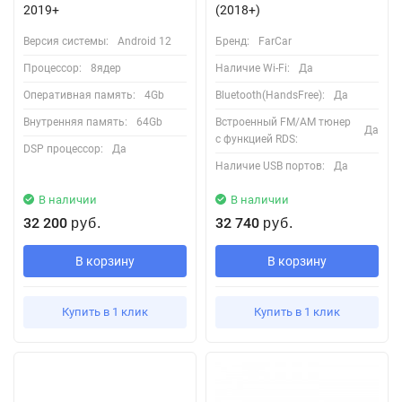
2019+
(2018+)
Версия системы:
Android 12
Бренд:
FarCar
Процессор:
8ядер
Наличие Wi-Fi:
Да
Оперативная память:
4Gb
Bluetooth(HandsFree):
Да
Внутренняя память:
64Gb
Встроенный FM/AM тюнер
Да
с функцией RDS:
DSP процессор:
Да
Наличие USB портов:
Да
В наличии
В наличии
32 200
32 740
руб.
руб.
В корзину
В корзину
Купить в 1 клик
Купить в 1 клик