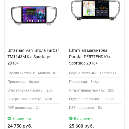
Штатная магнитола FarCar
Штатная магнитола
TM1143M Kia Sportage
Parafar PF577FHD Kia
2018+
Sportage 2018+
Версия системы:
Android 10
Версия системы:
Android 11
Процессор:
8ядер
Процессор:
8ядер
Оперативная память:
2Gb
Оперативная память:
2Gb
Внутренняя память:
32Gb
Внутренняя память:
32Gb
DSP процессор:
Да
DSP процессор:
Да
В наличии
В наличии
24 750
25 600
руб.
руб.