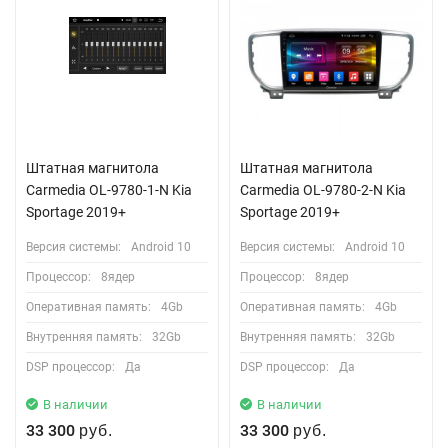
Штатная магнитола
Штатная магнитола
Carmedia OL-9780-1-N Kia
Carmedia OL-9780-2-N Kia
Sportage 2019+
Sportage 2019+
Версия системы:
Android 10
Версия системы:
Android 10
Процессор:
8ядер
Процессор:
8ядер
Оперативная память:
4Gb
Оперативная память:
4Gb
Внутренняя память:
32Gb
Внутренняя память:
32Gb
DSP процессор:
Да
DSP процессор:
Да
В наличии
В наличии
33 300
33 300
руб.
руб.