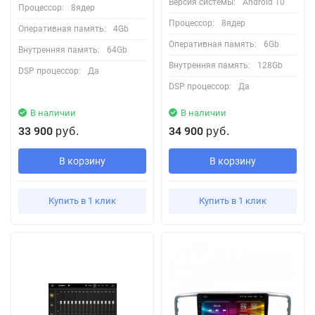
Версия системы:
Android 10
Процессор:
8ядер
Процессор:
8ядер
Оперативная память:
4Gb
Оперативная память:
6Gb
Внутренняя память:
64Gb
Внутренняя память:
128Gb
DSP процессор:
Да
DSP процессор:
Да
В наличии
В наличии
33 900
34 900
руб.
руб.
В корзину
В корзину
Купить в 1 клик
Купить в 1 клик