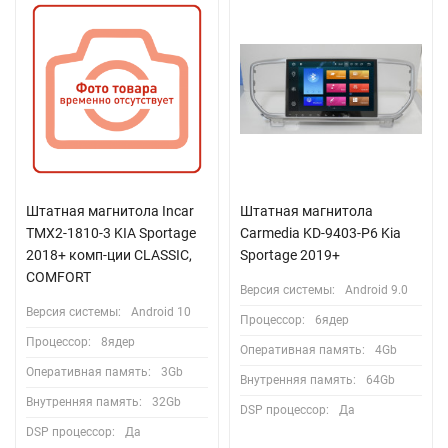
Штатная магнитола Incar
Штатная магнитола
TMX2-1810-3 KIA Sportage
Carmedia KD-9403-P6 Kia
2018+ комп-ции CLASSIC,
Sportage 2019+
COMFORT
Версия системы:
Android 9.0
Версия системы:
Android 10
Процессор:
6ядер
Процессор:
8ядер
Оперативная память:
4Gb
Оперативная память:
3Gb
Внутренняя память:
64Gb
Внутренняя память:
32Gb
DSP процессор:
Да
DSP процессор:
Да