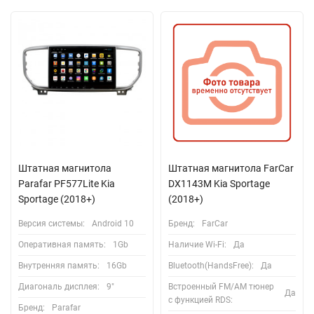
Штатная магнитола
Штатная магнитола FarCar
Parafar PF577Lite Kia
DX1143M Kia Sportage
Sportage (2018+)
(2018+)
Версия системы:
Android 10
Бренд:
FarCar
Оперативная память:
1Gb
Наличие Wi-Fi:
Да
Внутренняя память:
16Gb
Bluetooth(HandsFree):
Да
Диагональ дисплея:
9"
Встроенный FM/AM тюнер
Да
с функцией RDS:
Бренд:
Parafar