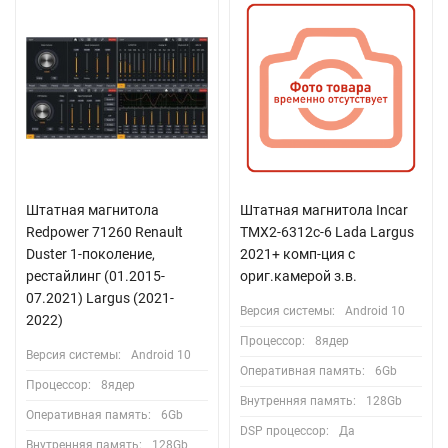
Штатная магнитола
Штатная магнитола Incar
Redpower 71260 Renault
TMX2-6312c-6 Lada Largus
Duster 1-поколение,
2021+ комп-ция с
рестайлинг (01.2015-
ориг.камерой з.в.
07.2021) Largus (2021-
Версия системы:
Android 10
2022)
Процессор:
8ядер
Версия системы:
Android 10
Оперативная память:
6Gb
Процессор:
8ядер
Внутренняя память:
128Gb
Оперативная память:
6Gb
DSP процессор:
Да
Внутренняя память:
128Gb