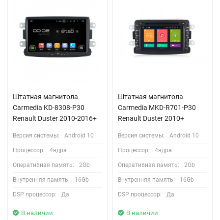
Штатная магнитола
Штатная магнитола
Carmedia KD-8308-P30
Carmedia MKD-R701-P30
Renault Duster 2010-2016+
Renault Duster 2010+
Версия системы:
Android 10
Версия системы:
Android 10
Процессор:
4ядра
Процессор:
4ядра
Оперативная память:
2Gb
Оперативная память:
2Gb
Внутренняя память:
16Gb
Внутренняя память:
16Gb
DSP процессор:
Да
DSP процессор:
Да
В наличии
В наличии