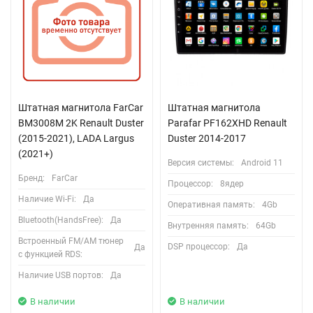
Штатная магнитола FarCar
Штатная магнитола
BM3008M 2K Renault Duster
Parafar PF162XHD Renault
(2015-2021), LADA Largus
Duster 2014-2017
(2021+)
Версия системы:
Android 11
Бренд:
FarCar
Процессор:
8ядер
Наличие Wi-Fi:
Да
Оперативная память:
4Gb
Bluetooth(HandsFree):
Да
Внутренняя память:
64Gb
Встроенный FM/AM тюнер
DSP процессор:
Да
Да
с функцией RDS:
Наличие USB портов:
Да
В наличии
В наличии