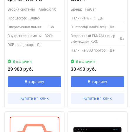
Версия системы:
Android 10
Бренд:
FarCar
Процессор:
8ядер
Наличие Wi-Fi:
Да
Оперативная память:
3Gb
Bluetooth(HandsFree):
Да
Внутренняя память:
32Gb
Встроенный FM/AM тюнер
Да
с функцией RDS:
DSP процессор:
Да
Наличие USB портов:
Да
В наличии
В наличии
29 900
30 490
руб.
руб.
В корзину
В корзину
Купить в 1 клик
Купить в 1 клик