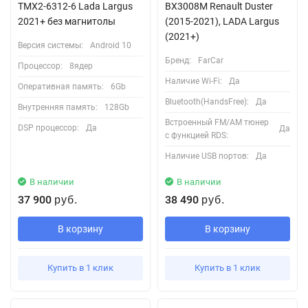
TMX2-6312-6 Lada Largus
BX3008M Renault Duster
2021+ без магнитолы
(2015-2021), LADA Largus
(2021+)
Версия системы:
Android 10
Бренд:
FarCar
Процессор:
8ядер
Наличие Wi-Fi:
Да
Оперативная память:
6Gb
Bluetooth(HandsFree):
Да
Внутренняя память:
128Gb
Встроенный FM/AM тюнер
DSP процессор:
Да
Да
с функцией RDS:
Наличие USB портов:
Да
В наличии
В наличии
37 900
38 490
руб.
руб.
В корзину
В корзину
Купить в 1 клик
Купить в 1 клик