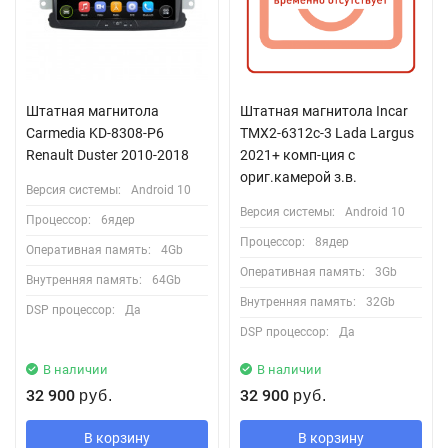
Штатная магнитола
Штатная магнитола Incar
Carmedia KD-8308-P6
TMX2-6312c-3 Lada Largus
Renault Duster 2010-2018
2021+ комп-ция с
ориг.камерой з.в.
Версия системы:
Android 10
Версия системы:
Android 10
Процессор:
6ядер
Процессор:
8ядер
Оперативная память:
4Gb
Оперативная память:
3Gb
Внутренняя память:
64Gb
Внутренняя память:
32Gb
DSP процессор:
Да
DSP процессор:
Да
В наличии
В наличии
32 900
32 900
руб.
руб.
В корзину
В корзину