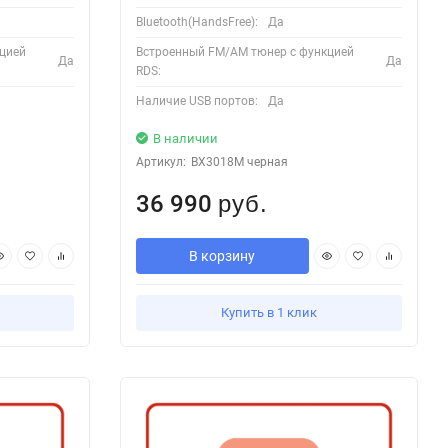
Bluetooth(HandsFree):
Да
цией
Встроенный FM/AM тюнер с функцией
Да
Да
RDS:
Наличие USB портов:
Да
В наличии
Артикул:
BX3018M черная
36 990
руб.
В корзину
Купить в 1 клик