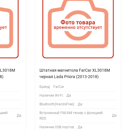
HL3018M
Штатная магнитола FarCar XL3018M
8)
черная Lada Priora (2013-2018)
Бренд:
FarCar
Наличие Wi-Fi:
Да
Bluetooth(HandsFree):
Да
цией
Встроенный FM/AM тюнер с функцией
Да
Да
RDS:
Наличие USB портов:
Да