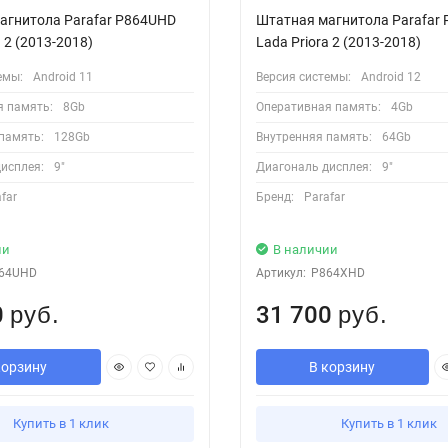
агнитола Parafar P864UHD
Штатная магнитола Parafar
a 2 (2013-2018)
Lada Priora 2 (2013-2018)
емы:
Android 11
Версия системы:
Android 12
я память:
8Gb
Оперативная память:
4Gb
память:
128Gb
Внутренняя память:
64Gb
исплея:
9"
Диагональ дисплея:
9"
far
Бренд:
Parafar
ии
В наличии
64UHD
Артикул:
P864XHD
0
31 700
руб.
руб.
корзину
В корзину
Купить в 1 клик
Купить в 1 клик