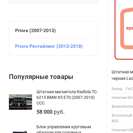
Priora (2007-2013)
Priora Рестайлинг (2013-2018)
Штатная м
Популярные товары
черная Lad
Бренд:
Far
Штатная магнитола Radiola TC-
6215 BMW X5 E70 (2007-2010)
Наличие Wi-F
CCC
Bluetooth(Ha
58 000
руб.
Встроенный
RDS:
Блок управления круговым
Наличие USB
обзором для головных