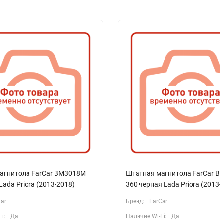
агнитола FarCar BM3018M
Штатная магнитола FarCar 
Lada Priora (2013-2018)
360 черная Lada Priora (2013
Car
Бренд:
FarCar
i:
Да
Наличие Wi-Fi:
Да