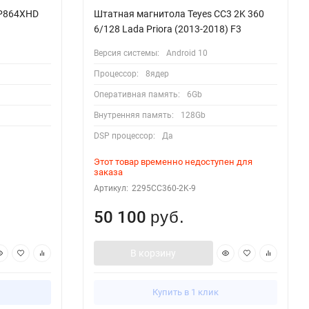
 P864XHD
Штатная магнитола Teyes CC3 2K 360
6/128 Lada Priora (2013-2018) F3
Версия системы:
Android 10
Процессор:
8ядер
Оперативная память:
6Gb
Внутренняя память:
128Gb
DSP процессор:
Да
Этот товар временно недоступен для
заказа
Артикул:
2295CC360-2K-9
50 100
руб.
В корзину
Купить в 1 клик