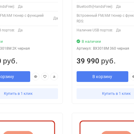
ndsFree):
Да
Bluetooth(HandsFree):
Да
 FM/AM тюнер с функцией
Встроенный FM/AM тюнер с функ
Да
RDS:
 портов:
Да
Наличие USB портов:
Да
ии
В наличии
3018M 2K черная
Артикул:
BX3018M 360 черная
0
39 990
руб.
руб.
корзину
В корзину
Купить в 1 клик
Купить в 1 клик