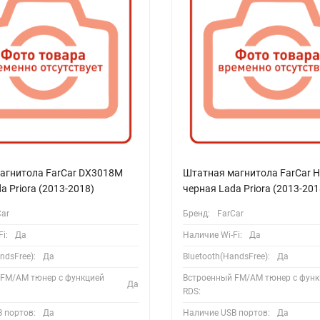
агнитола FarCar DX3018M
Штатная магнитола FarCar 
a Priora (2013-2018)
черная Lada Priora (2013-201
Car
Бренд:
FarCar
i:
Да
Наличие Wi-Fi:
Да
ndsFree):
Да
Bluetooth(HandsFree):
Да
 FM/AM тюнер с функцией
Встроенный FM/AM тюнер с функ
Да
RDS:
 портов:
Да
Наличие USB портов:
Да