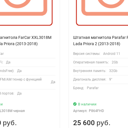
агнитола FarCar XXL3018M
Штатная магнитола Parafar
a Priora (2013-2018)
Lada Priora 2 (2013-2018)
Car
Версия системы:
Android 11
i:
Да
Оперативная память:
2Gb
ndsFree):
Да
Внутренняя память:
32Gb
 FM/AM тюнер с функцией
Диагональ дисплея:
9"
Да
Бренд:
Parafar
 портов:
Да
ии
В наличии
L3018M черная
Артикул:
P864FHD
0
25 600
руб.
руб.