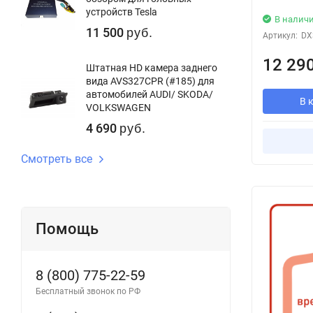
устройств Tesla
В налич
11 500
руб.
Артикул:
DX
12 29
Штатная HD камера заднего
вида AVS327CPR (#185) для
автомобилей AUDI/ SKODA/
В 
VOLKSWAGEN
4 690
руб.
Смотреть все
Помощь
8 (800) 775-22-59
Бесплатный звонок по РФ