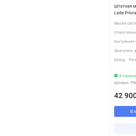
Штатная м
Lada Prior
Версия сист
Оперативна
Внутренняя 
Диагональ д
Бренд:
Para
В налич
Артикул:
P8
42 90
В 