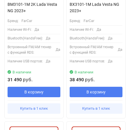
BM3101-1M 2K Lada Vesta
BX3101-1M Lada Vesta NG
NG 2023+
2023+
Бренд:
FarCar
Бренд:
FarCar
Наличие Wi-Fi:
Да
Наличие Wi-Fi:
Да
Bluetooth(HandsFree):
Да
Bluetooth(HandsFree):
Да
Встроенный FM/AM тюнер
Встроенный FM/AM тюнер
Да
Да
с функцией RDS:
с функцией RDS:
Наличие USB портов:
Да
Наличие USB портов:
Да
В наличии
В наличии
31 490
38 490
руб.
руб.
В корзину
В корзину
Купить в 1 клик
Купить в 1 клик