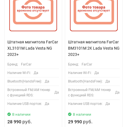
Штатная магнитола FarCar
Штатная магнитола FarCar
XL3101M Lada Vesta NG
BM3101M 2K Lada Vesta NG
2023+
2023+
Бренд:
FarCar
Бренд:
FarCar
Наличие Wi-Fi:
Да
Наличие Wi-Fi:
Да
Bluetooth(HandsFree):
Да
Bluetooth(HandsFree):
Да
Встроенный FM/AM тюнер
Встроенный FM/AM тюнер
Да
Да
с функцией RDS:
с функцией RDS:
Наличие USB портов:
Да
Наличие USB портов:
Да
В наличии
В наличии
28 990
29 990
руб.
руб.