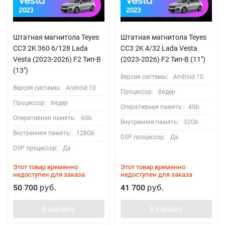
Штатная магнитола Teyes
Штатная магнитола Teyes
CC3 2K 360 6/128 Lada
CC3 2K 4/32 Lada Vesta
Vesta (2023-2026) F2 Тип-B
(2023-2026) F2 Тип-B (11")
(13")
Версия системы:
Android 10
Версия системы:
Android 10
Процессор:
8ядер
Процессор:
8ядер
Оперативная память:
4Gb
Оперативная память:
6Gb
Внутренняя память:
32Gb
Внутренняя память:
128Gb
DSP процессор:
Да
DSP процессор:
Да
Этот товар временно
Этот товар временно
недоступен для заказа
недоступен для заказа
50 700
41 700
руб.
руб.
В корзину
В корзину