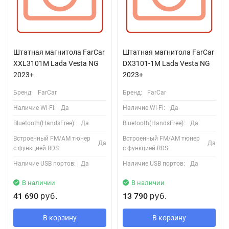
Штатная магнитола FarCar
Штатная магнитола FarCar
XXL3101M Lada Vesta NG
DX3101-1M Lada Vesta NG
2023+
2023+
Бренд:
FarCar
Бренд:
FarCar
Наличие Wi-Fi:
Да
Наличие Wi-Fi:
Да
Bluetooth(HandsFree):
Да
Bluetooth(HandsFree):
Да
Встроенный FM/AM тюнер
Встроенный FM/AM тюнер
Да
Да
с функцией RDS:
с функцией RDS:
Наличие USB портов:
Да
Наличие USB портов:
Да
В наличии
В наличии
41 690
13 790
руб.
руб.
В корзину
В корзину