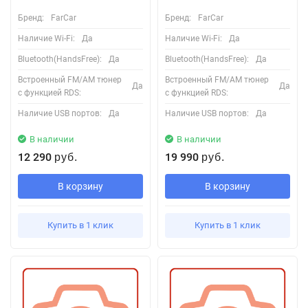
Бренд:
FarCar
Бренд:
FarCar
Наличие Wi-Fi:
Да
Наличие Wi-Fi:
Да
Bluetooth(HandsFree):
Да
Bluetooth(HandsFree):
Да
Встроенный FM/AM тюнер
Встроенный FM/AM тюнер
Да
Да
с функцией RDS:
с функцией RDS:
Наличие USB портов:
Да
Наличие USB портов:
Да
В наличии
В наличии
12 290
19 990
руб.
руб.
В корзину
В корзину
Купить в 1 клик
Купить в 1 клик