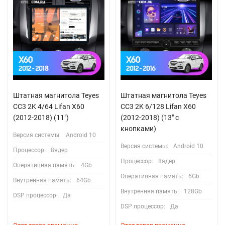
Штатная магнитола Teyes
Штатная магнитола Teyes
CC3 2K 4/64 Lifan X60
CC3 2K 6/128 Lifan X60
(2012-2018) (11")
(2012-2018) (13" с
кнопками)
Версия системы:
Android 10
Версия системы:
Android 10
Процессор:
8ядер
Процессор:
8ядер
Оперативная память:
4Gb
Оперативная память:
6Gb
Внутренняя память:
64Gb
Внутренняя память:
128Gb
DSP процессор:
Да
DSP процессор:
Да