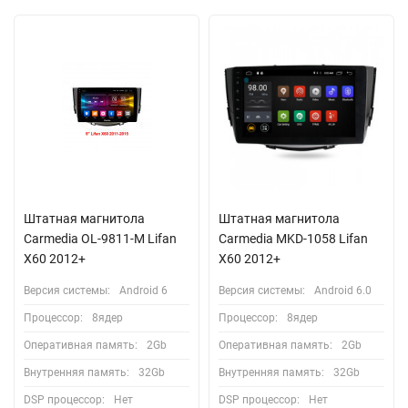
Штатная магнитола
Штатная магнитола
Carmedia OL-9811-M Lifan
Carmedia MKD-1058 Lifan
X60 2012+
X60 2012+
Версия системы:
Android 6
Версия системы:
Android 6.0
Процессор:
8ядер
Процессор:
8ядер
Оперативная память:
2Gb
Оперативная память:
2Gb
Внутренняя память:
32Gb
Внутренняя память:
32Gb
DSP процессор:
Нет
DSP процессор:
Нет