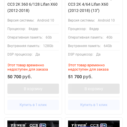
CC3 2K 360 6/128 Lifan X60
CC3 2K 4/64 Lifan X60
(2012-2018)
(2012-2018) (13")
Версия системы:
Android 10
Версия системы:
Android 10
Процессор:
8ядер
Процессор:
8ядер
Оперативная память:
6Gb
Оперативная память:
4Gb
Внутренняя память:
128Gb
Внутренняя память:
64Gb
DSP процессор:
Да
DSP процессор:
Да
Этот товар временно
Этот товар временно
недоступен для заказа
недоступен для заказа
50 700
51 700
руб.
руб.
В корзину
В корзину
Купить в 1 клик
Купить в 1 клик