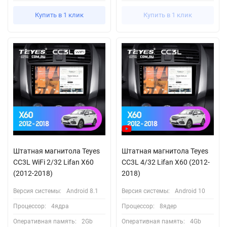
Купить в 1 клик
Купить в 1 клик
Штатная магнитола Teyes
Штатная магнитола Teyes
CC3L WiFi 2/32 Lifan X60
CC3L 4/32 Lifan X60 (2012-
(2012-2018)
2018)
Версия системы:
Android 8.1
Версия системы:
Android 10
Процессор:
4ядра
Процессор:
8ядер
Оперативная память:
2Gb
Оперативная память:
4Gb