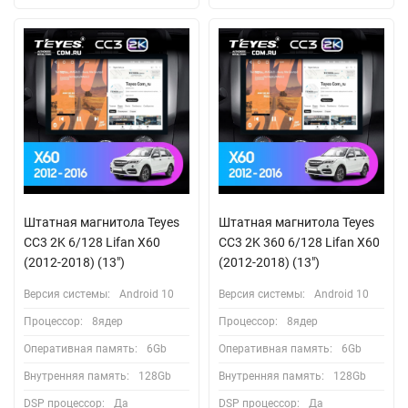
Штатная магнитола Teyes
Штатная магнитола Teyes
CC3 2K 6/128 Lifan X60
CC3 2K 360 6/128 Lifan X60
(2012-2018) (13")
(2012-2018) (13")
Версия системы:
Android 10
Версия системы:
Android 10
Процессор:
8ядер
Процессор:
8ядер
Оперативная память:
6Gb
Оперативная память:
6Gb
Внутренняя память:
128Gb
Внутренняя память:
128Gb
DSP процессор:
Да
DSP процессор:
Да