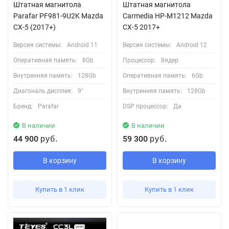
Штатная магнитола
Штатная магнитола
Parafar PF981-9U2K Mazda
Carmedia HP-M1212 Mazda
CX-5 (2017+)
CX-5 2017+
Версия системы:
Android 11
Версия системы:
Android 12
Оперативная память:
8Gb
Процессор:
8ядер
Внутренняя память:
128Gb
Оперативная память:
6Gb
Диагональ дисплея:
9"
Внутренняя память:
128Gb
Бренд:
Parafar
DSP процессор:
Да
В наличии
В наличии
44 900
59 300
руб.
руб.
В корзину
В корзину
Купить в 1 клик
Купить в 1 клик