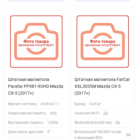
Штатная магнитола
Штатная магнитола FarCar
Parafar PF981-9UHD Mazda
XXL3035M Mazda CX-5
CX-5 (2017+)
(2017+)
Версия системы:
Android 11
Бренд:
FarCar
Оперативная память:
8Gb
Наличие Wi-Fi:
Да
Внутренняя память:
128Gb
Bluetooth(HandsFree):
Да
Диагональ дисплея:
9"
Встроенный FM/AM тюнер
Да
с функцией RDS: