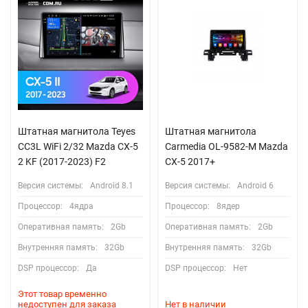
Штатная магнитола Teyes
Штатная магнитола
CC3L WiFi 2/32 Mazda CX-5
Carmedia OL-9582-M Mazda
2 KF (2017-2023) F2
CX-5 2017+
Версия системы:
Android 8.1
Версия системы:
Android 6
Процессор:
4ядра
Процессор:
8ядер
Оперативная память:
2Gb
Оперативная память:
2Gb
Внутренняя память:
32Gb
Внутренняя память:
32Gb
DSP процессор:
Да
DSP процессор:
Нет
Этот товар временно
недоступен для заказа
Нет в наличии