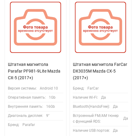
Штатная магнитола
Штатная магнитола FarCar
Parafar PF981-9Lite Mazda
DX3035M Mazda CX-5
CX-5 (2017+)
(2017+)
Версия системы:
Android 10
Бренд:
FarCar
Оперативная память:
1Gb
Наличие Wi-Fi:
Да
Внутренняя память:
16Gb
Bluetooth(HandsFree):
Да
Диагональ дисплея:
9"
Встроенный FM/AM тюнер
Да
с функцией RDS:
Бренд:
Parafar
Наличие USB портов:
Да