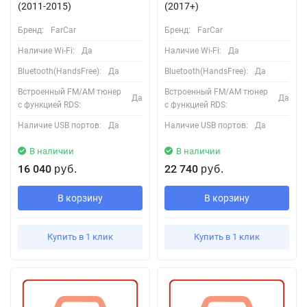
(2011-2015)
(2017+)
Бренд:
FarCar
Бренд:
FarCar
Наличие Wi-Fi:
Да
Наличие Wi-Fi:
Да
Bluetooth(HandsFree):
Да
Bluetooth(HandsFree):
Да
Встроенный FM/AM тюнер
Встроенный FM/AM тюнер
Да
Да
с функцией RDS:
с функцией RDS:
Наличие USB портов:
Да
Наличие USB портов:
Да
В наличии
В наличии
16 040
22 740
руб.
руб.
В корзину
В корзину
Купить в 1 клик
Купить в 1 клик