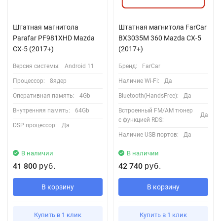
Штатная магнитола
Штатная магнитола FarCar
Parafar PF981XHD Mazda
BX3035M 360 Mazda CX-5
CX-5 (2017+)
(2017+)
Версия системы:
Android 11
Бренд:
FarCar
Процессор:
8ядер
Наличие Wi-Fi:
Да
Оперативная память:
4Gb
Bluetooth(HandsFree):
Да
Внутренняя память:
64Gb
Встроенный FM/AM тюнер
Да
с функцией RDS:
DSP процессор:
Да
Наличие USB портов:
Да
В наличии
В наличии
41 800
42 740
руб.
руб.
В корзину
В корзину
Купить в 1 клик
Купить в 1 клик