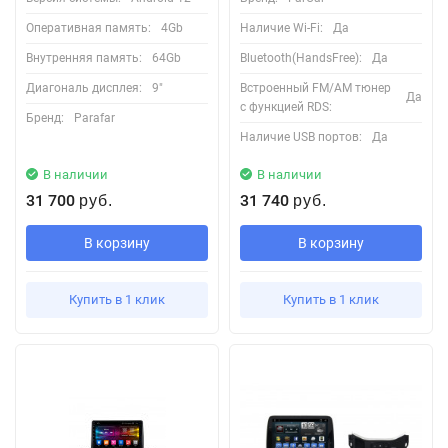
Оперативная память:
4Gb
Наличие Wi-Fi:
Да
Внутренняя память:
64Gb
Bluetooth(HandsFree):
Да
Диагональ дисплея:
9"
Встроенный FM/AM тюнер
Да
с функцией RDS:
Бренд:
Parafar
Наличие USB портов:
Да
В наличии
В наличии
31 700
31 740
руб.
руб.
В корзину
В корзину
Купить в 1 клик
Купить в 1 клик