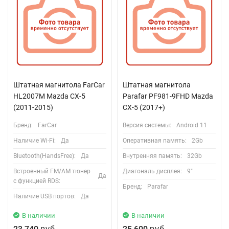
Штатная магнитола FarCar
Штатная магнитола
HL2007M Mazda CX-5
Parafar PF981-9FHD Mazda
(2011-2015)
CX-5 (2017+)
Бренд:
FarCar
Версия системы:
Android 11
Наличие Wi-Fi:
Да
Оперативная память:
2Gb
Bluetooth(HandsFree):
Да
Внутренняя память:
32Gb
Встроенный FM/AM тюнер
Диагональ дисплея:
9"
Да
с функцией RDS:
Бренд:
Parafar
Наличие USB портов:
Да
В наличии
В наличии
23 740
25 600
руб.
руб.