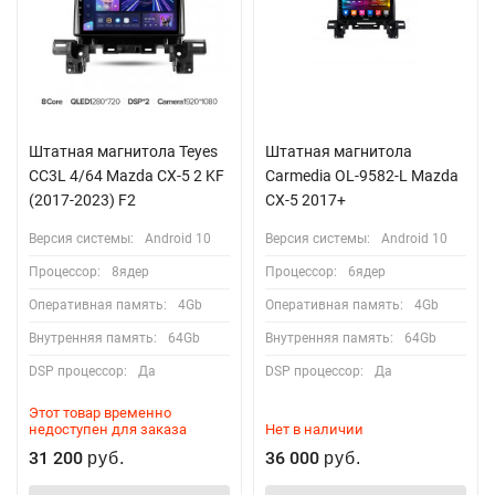
Штатная магнитола Teyes
Штатная магнитола
CC3L 4/64 Mazda CX-5 2 KF
Carmedia OL-9582-L Mazda
(2017-2023) F2
CX-5 2017+
Версия системы:
Android 10
Версия системы:
Android 10
Процессор:
8ядер
Процессор:
6ядер
Оперативная память:
4Gb
Оперативная память:
4Gb
Внутренняя память:
64Gb
Внутренняя память:
64Gb
DSP процессор:
Да
DSP процессор:
Да
Этот товар временно
недоступен для заказа
Нет в наличии
31 200
36 000
руб.
руб.