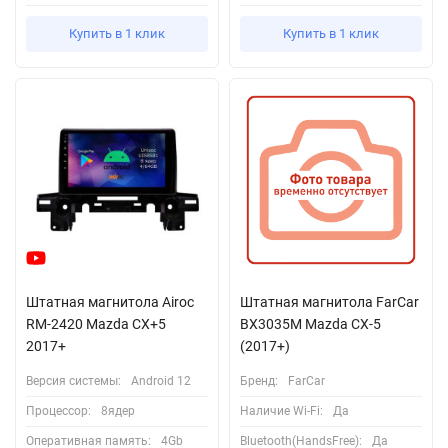
Купить в 1 клик
Купить в 1 клик
Штатная магнитола Airoc
Штатная магнитола FarCar
RM-2420 Mazda CX+5
BX3035M Mazda CX-5
2017+
(2017+)
Версия системы:
Android 12
Бренд:
FarCar
Процессор:
8ядер
Наличие Wi-Fi:
Да
Оперативная память:
4Gb
Bluetooth(HandsFree):
Да